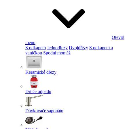
Otevřít
menu
S odkapem
Jednodřezy
Dvojdřezy
S odkapem a
vaničkou
Spodní montáž
Keramické dřezy
Drtiče odpadu
Dávkovače saponátu