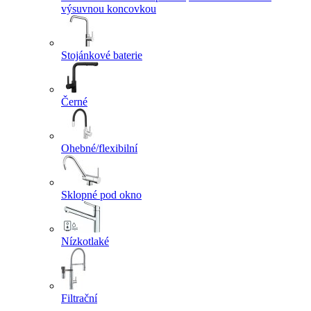
výsuvnou koncovkou
Stojánkové baterie
Černé
Ohebné/flexibilní
Sklopné pod okno
Nízkotlaké
Filtrační