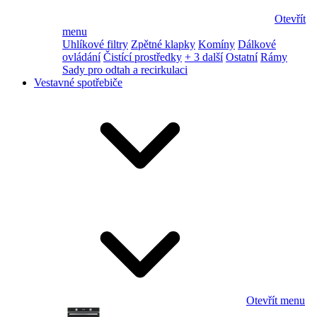
Otevřít
menu
Uhlíkové filtry
Zpětné klapky
Komíny
Dálkové
ovládání
Čistící prostředky
+ 3 další
Ostatní
Rámy
Sady pro odtah a recirkulaci
Vestavné spotřebiče
Otevřít menu