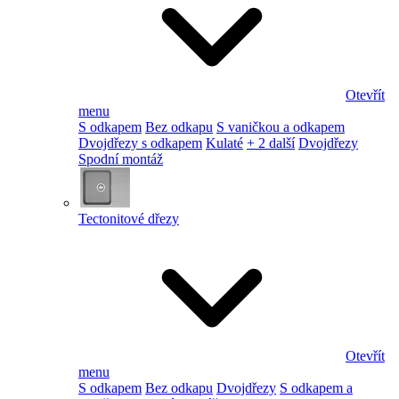
Otevřít
menu
S odkapem
Bez odkapu
S vaničkou a odkapem
Dvojdřezy s odkapem
Kulaté
+ 2 další
Dvojdřezy
Spodní montáž
Tectonitové dřezy
Otevřít
menu
S odkapem
Bez odkapu
Dvojdřezy
S odkapem a