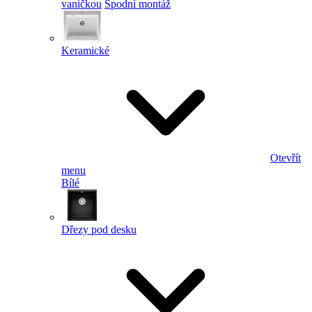
vaničkou
Spodní montáž
Keramické
Otevřít
menu
Bílé
Dřezy pod desku