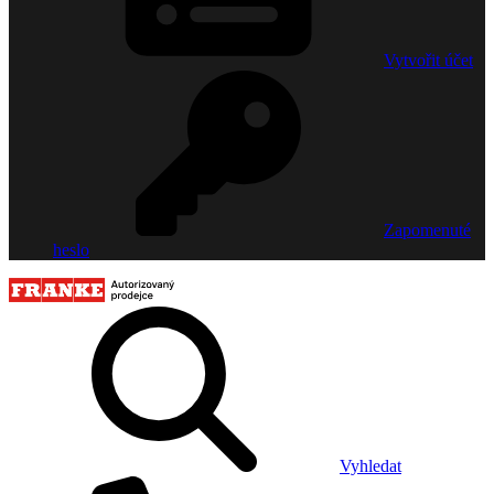
Vytvořit účet
Zapomenuté
heslo
Vyhledat