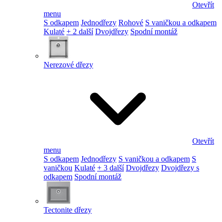
Otevřít
menu
S odkapem
Jednodřezy
Rohové
S vaničkou a odkapem
Kulaté
+ 2 další
Dvojdřezy
Spodní montáž
Nerezové dřezy
Otevřít
menu
S odkapem
Jednodřezy
S vaničkou a odkapem
S
vaničkou
Kulaté
+ 3 další
Dvojdřezy
Dvojdřezy s
odkapem
Spodní montáž
Tectonite dřezy