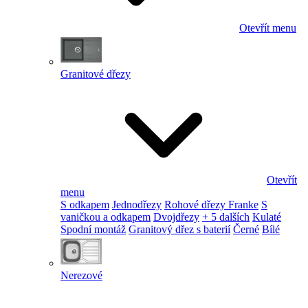
Otevřít menu
Granitové dřezy
Otevřít
menu
S odkapem
Jednodřezy
Rohové dřezy Franke
S
vaničkou a odkapem
Dvojdřezy
+ 5 dalších
Kulaté
Spodní montáž
Granitový dřez s baterií
Černé
Bílé
Nerezové