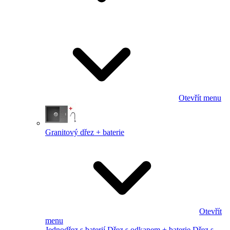
Otevřít menu
Granitový dřez + baterie
Otevřít
menu
Jednodřez s baterií
Dřez s odkapem + baterie
Dřez s