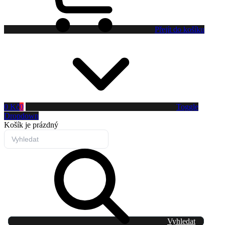
Přejít do košíku
0 Kč
0
Toggle
Dropdown
Košík
je prázdný
Vyhledat