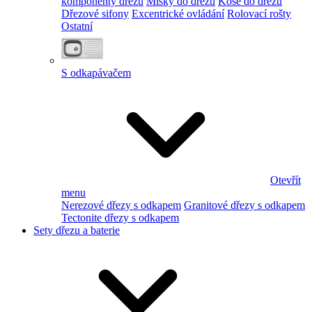
komponenty dřezu
Misky do dřezu
Koše do dřezu
Dřezové sifony
Excentrické ovládání
Rolovací rošty
Ostatní
S odkapávačem
Otevřít
menu
Nerezové dřezy s odkapem
Granitové dřezy s odkapem
Tectonite dřezy s odkapem
Sety dřezu a baterie