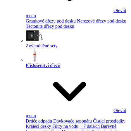
Otevřít
menu
Granitové dřezy pod desku
Nerezové dřezy pod desku
Tectonite dřezy pod desku
Zvýhodněné sety
Příslušenství dřezů
Otevřít
menu
Drtiče odpadu
Dávkovače saponátu
Čistící prostředky
Krájecí desky
Filtry na vodu
+ 7 dalších
Barevné