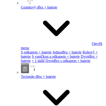
Granitový dřez + baterie
Otevřít
menu
S odkapem + baterie
Jednodřez + baterie
Rohový +
baterie
S vaničkou a odkapem + baterie
Dvojdřez +
baterie
+ 1 další
Dvojdřez s odkapem + baterie
Tectonite dřez + baterie