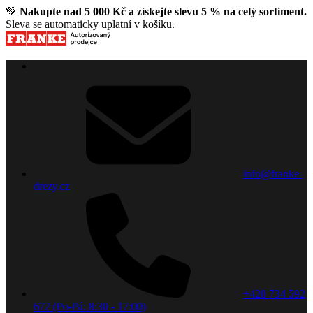
💚
Nakupte nad 5 000 Kč a získejte slevu 5 % na celý sortiment.
Sleva se automaticky uplatní v košíku.
info@franke-
drezy.cz
+420 734 592
672 (Po-Pá: 8:30 - 17:00)