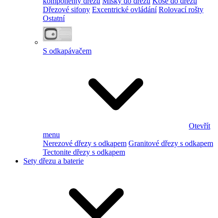
komponenty dřezu
Misky do dřezu
Koše do dřezu
Dřezové sifony
Excentrické ovládání
Rolovací rošty
Ostatní
S odkapávačem
Otevřít
menu
Nerezové dřezy s odkapem
Granitové dřezy s odkapem
Tectonite dřezy s odkapem
Sety dřezu a baterie