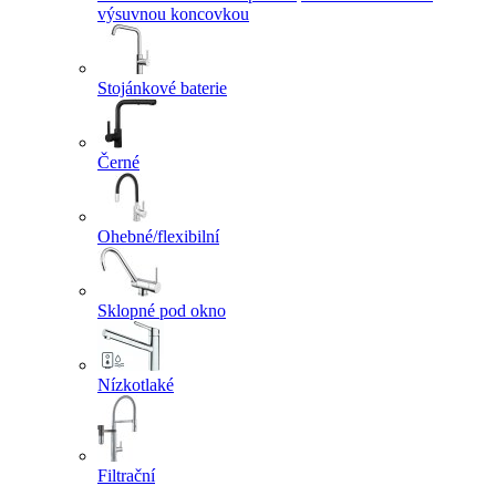
výsuvnou koncovkou
Stojánkové baterie
Černé
Ohebné/flexibilní
Sklopné pod okno
Nízkotlaké
Filtrační