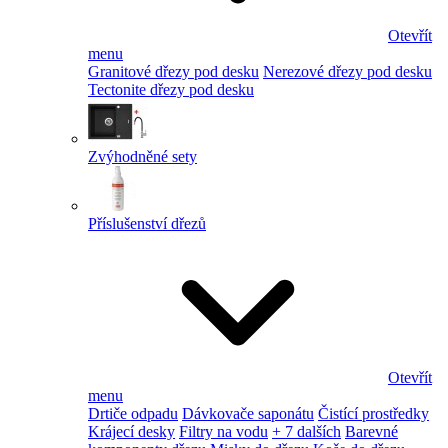
Otevřít
menu
Granitové dřezy pod desku
Nerezové dřezy pod desku
Tectonite dřezy pod desku
Zvýhodněné sety
Příslušenství dřezů
Otevřít
menu
Drtiče odpadu
Dávkovače saponátu
Čistící prostředky
Krájecí desky
Filtry na vodu
+ 7 dalších
Barevné