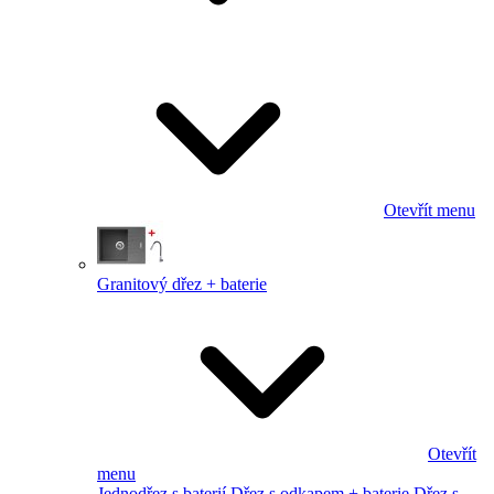
Otevřít menu
Granitový dřez + baterie
Otevřít
menu
Jednodřez s baterií
Dřez s odkapem + baterie
Dřez s