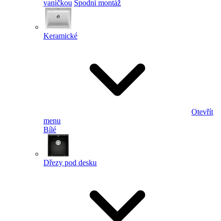
vaničkou
Spodní montáž
Keramické
Otevřít
menu
Bílé
Dřezy pod desku