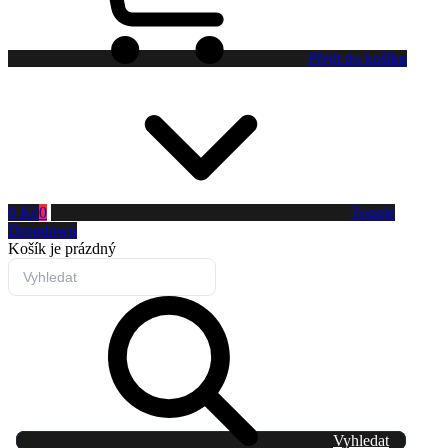
Přejít do košíku
0 Kč
0
Toggle
Dropdown
Košík
je prázdný
Vyhledat