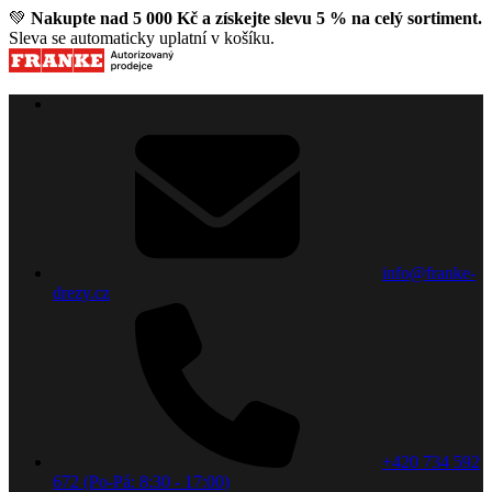
💚
Nakupte nad 5 000 Kč a získejte slevu 5 % na celý sortiment.
Sleva se automaticky uplatní v košíku.
info@franke-
drezy.cz
+420 734 592
672 (Po-Pá: 8:30 - 17:00)