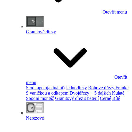
Otevřít menu
Granitové dřezy
Otevřít
menu
S odkapem
(aktuální)
Jednodřezy
Rohové dřezy Franke
S vaničkou a odkapem
Dvojdřezy
+ 5 dalších
Kulaté
Spodní montáž
Granitový dřez s baterií
Černé
Bílé
Nerezové