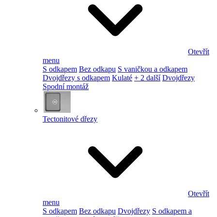
Otevřít
menu
S odkapem
Bez odkapu
S vaničkou a odkapem
Dvojdřezy s odkapem
Kulaté
+ 2 další
Dvojdřezy
Spodní montáž
Tectonitové dřezy
Otevřít
menu
S odkapem
Bez odkapu
Dvojdřezy
S odkapem a