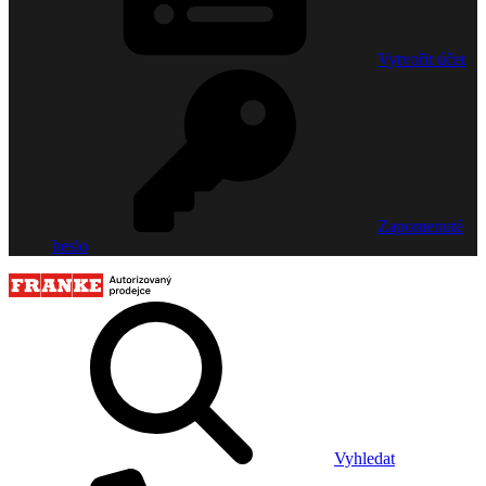
Vytvořit účet
Zapomenuté
heslo
Vyhledat