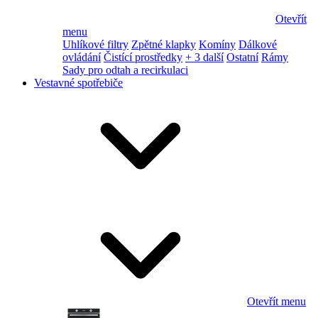
Otevřít
menu
Uhlíkové filtry
Zpětné klapky
Komíny
Dálkové
ovládání
Čistící prostředky
+ 3 další
Ostatní
Rámy
Sady pro odtah a recirkulaci
Vestavné spotřebiče
Otevřít menu