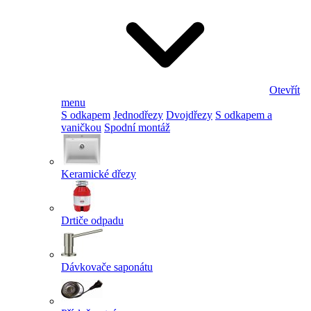
Otevřít
menu
S odkapem
Jednodřezy
Dvojdřezy
S odkapem a
vaničkou
Spodní montáž
Keramické dřezy
Drtiče odpadu
Dávkovače saponátu