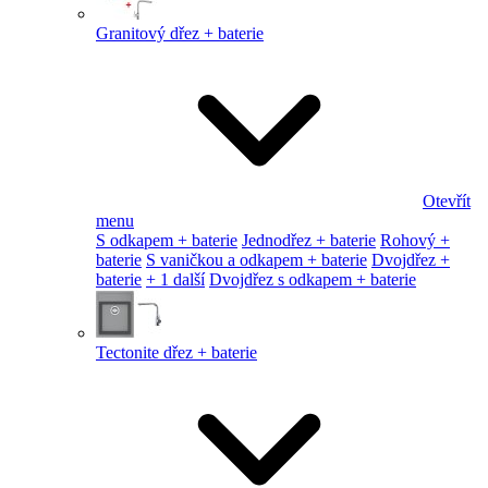
Granitový dřez + baterie
Otevřít
menu
S odkapem + baterie
Jednodřez + baterie
Rohový +
baterie
S vaničkou a odkapem + baterie
Dvojdřez +
baterie
+ 1 další
Dvojdřez s odkapem + baterie
Tectonite dřez + baterie