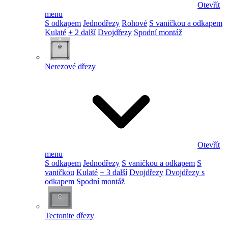
Otevřít
menu
S odkapem
Jednodřezy
Rohové
S vaničkou a odkapem
Kulaté
+ 2 další
Dvojdřezy
Spodní montáž
Nerezové dřezy
Otevřít
menu
S odkapem
Jednodřezy
S vaničkou a odkapem
S
vaničkou
Kulaté
+ 3 další
Dvojdřezy
Dvojdřezy s
odkapem
Spodní montáž
Tectonite dřezy