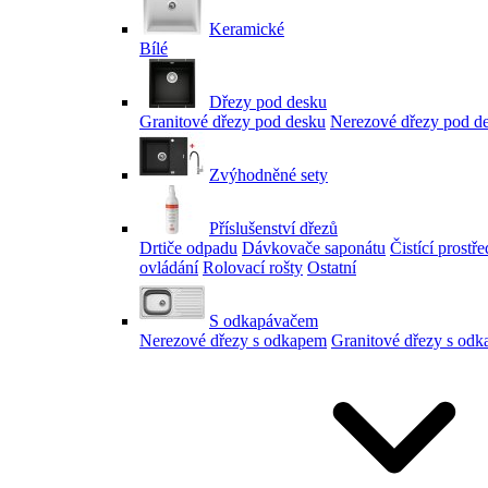
Keramické
Bílé
Dřezy pod desku
Granitové dřezy pod desku
Nerezové dřezy pod d
Zvýhodněné sety
Příslušenství dřezů
Drtiče odpadu
Dávkovače saponátu
Čistící prostř
ovládání
Rolovací rošty
Ostatní
S odkapávačem
Nerezové dřezy s odkapem
Granitové dřezy s od