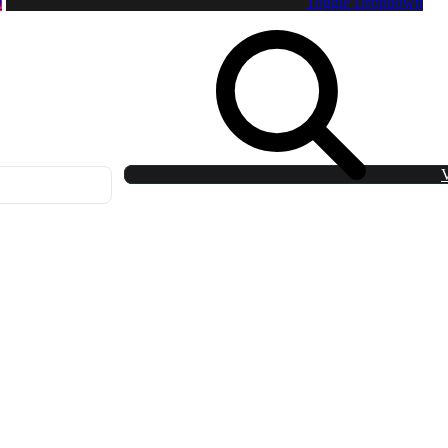
0
Toggle Dropdown
V