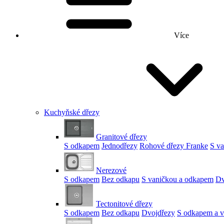
Více
Kuchyňské dřezy
Granitové dřezy
S odkapem
Jednodřezy
Rohové dřezy Franke
S v
Nerezové
S odkapem
Bez odkapu
S vaničkou a odkapem
Dv
Tectonitové dřezy
S odkapem
Bez odkapu
Dvojdřezy
S odkapem a v