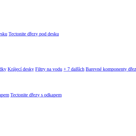
esku
Tectonite dřezy pod desku
edky
Krájecí desky
Filtry na vodu
+ 7 dalších
Barevné komponenty dře
kapem
Tectonite dřezy s odkapem