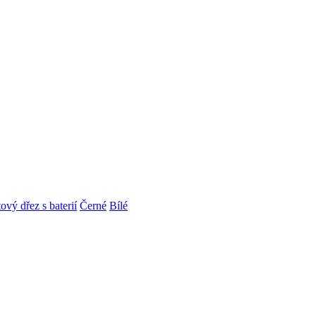
ový dřez s baterií
Černé
Bílé