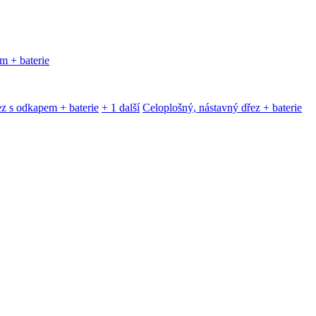
m + baterie
z s odkapem + baterie
+ 1 další
Celoplošný, nástavný dřez + baterie