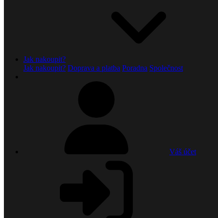
Jak nakoupit?
Jak nakoupit?
Doprava a platba
Poradna
Společnost
Váš účet