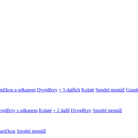
aničkou a odkapem
Dvojdřezy
+ 5 dalších
Kulaté
Spodní montáž
Granit
ojdřezy s odkapem
Kulaté
+ 2 další
Dvojdřezy
Spodní montáž
aničkou
Spodní montáž