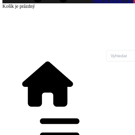
Přejít do košíku
0 Kč
Košík
je prázdný