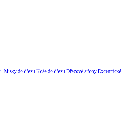
zu
Misky do dřezu
Koše do dřezu
Dřezové sifony
Excentrické