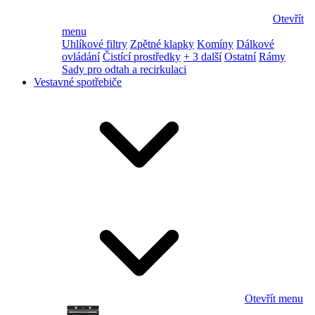
Otevřít
menu
Uhlíkové filtry
Zpětné klapky
Komíny
Dálkové
ovládání
Čistící prostředky
+ 3 další
Ostatní
Rámy
Sady pro odtah a recirkulaci
Vestavné spotřebiče
Otevřít menu