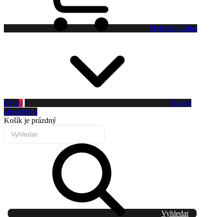
Přejít do košíku
0 Kč
0
Toggle
Dropdown
Košík
je prázdný
Vyhledat