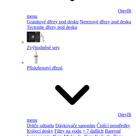
Otevřít
menu
Granitové dřezy pod desku
Nerezové dřezy pod desku
Tectonite dřezy pod desku
Zvýhodněné sety
Příslušenství dřezů
Otevřít
menu
Drtiče odpadu
Dávkovače saponátu
Čistící prostředky
Krájecí desky
Filtry na vodu
+ 7 dalších
Barevné