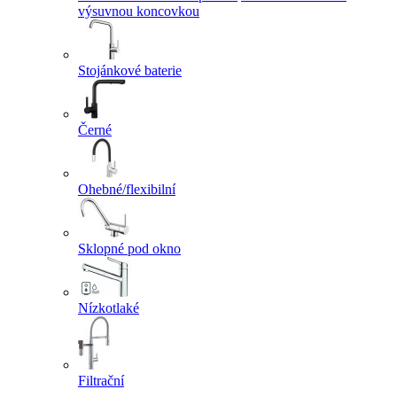
výsuvnou koncovkou
Stojánkové baterie
Černé
Ohebné/flexibilní
Sklopné pod okno
Nízkotlaké
Filtrační