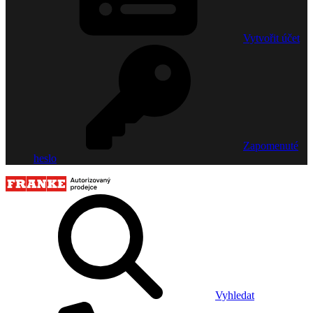
Vytvořit účet
Zapomenuté
heslo
Vyhledat