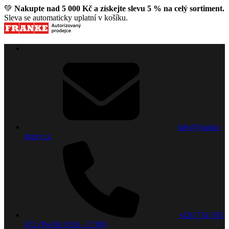
💚
Nakupte nad 5 000 Kč a získejte slevu 5 % na celý sortiment.
Sleva se automaticky uplatní v košíku.
info@franke-
drezy.cz
+420 734 592
672 (Po-Pá: 8:30 - 17:00)