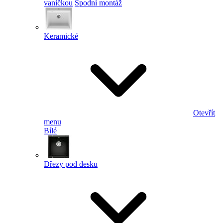
vaničkou
Spodní montáž
Keramické
Otevřít
menu
Bílé
Dřezy pod desku