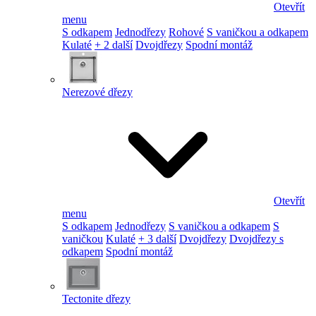
Otevřít
menu
S odkapem
Jednodřezy
Rohové
S vaničkou a odkapem
Kulaté
+ 2 další
Dvojdřezy
Spodní montáž
Nerezové dřezy
Otevřít
menu
S odkapem
Jednodřezy
S vaničkou a odkapem
S
vaničkou
Kulaté
+ 3 další
Dvojdřezy
Dvojdřezy s
odkapem
Spodní montáž
Tectonite dřezy