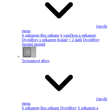
Otevřít
menu
S odkapem
Bez odkapu
S vaničkou a odkapem
Dvojdřezy s odkapem
Kulaté
+ 2 další
Dvojdřezy
Spodní montáž
Tectonitové dřezy
Otevřít
menu
S odkapem
Bez odkapu
Dvojdřezy
S odkapem a