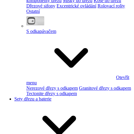
komponenty dřezu
Misky do dřezu
Koše do dřezu
Dřezové sifony
Excentrické ovládání
Rolovací rošty
Ostatní
S odkapávačem
Otevřít
menu
Nerezové dřezy s odkapem
Granitové dřezy s odkapem
Tectonite dřezy s odkapem
Sety dřezu a baterie