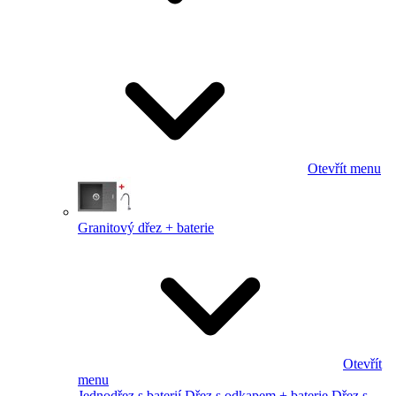
Otevřít menu
Granitový dřez + baterie
Otevřít
menu
Jednodřez s baterií
Dřez s odkapem + baterie
Dřez s