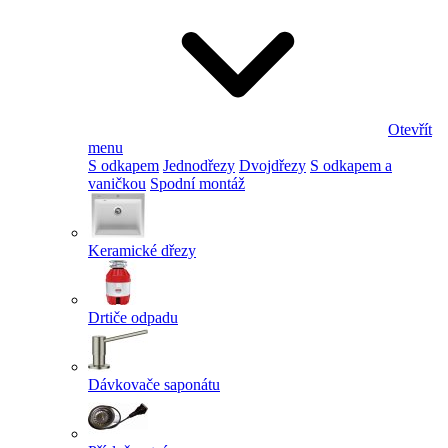
Otevřít
menu
S odkapem
Jednodřezy
Dvojdřezy
S odkapem a
vaničkou
Spodní montáž
Keramické dřezy
Drtiče odpadu
Dávkovače saponátu