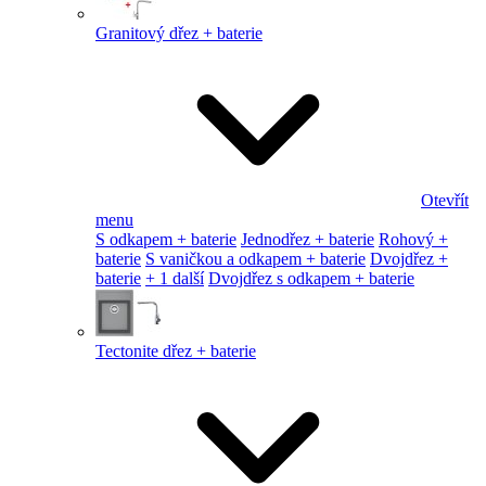
Granitový dřez + baterie
Otevřít
menu
S odkapem + baterie
Jednodřez + baterie
Rohový +
baterie
S vaničkou a odkapem + baterie
Dvojdřez +
baterie
+ 1 další
Dvojdřez s odkapem + baterie
Tectonite dřez + baterie