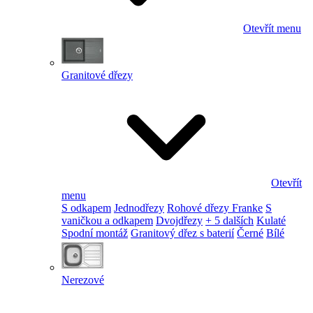
Otevřít menu
Granitové dřezy
Otevřít
menu
S odkapem
Jednodřezy
Rohové dřezy Franke
S
vaničkou a odkapem
Dvojdřezy
+ 5 dalších
Kulaté
Spodní montáž
Granitový dřez s baterií
Černé
Bílé
Nerezové