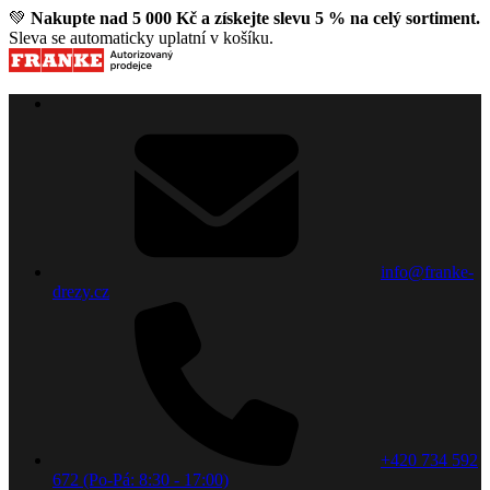
💚
Nakupte nad 5 000 Kč a získejte slevu 5 % na celý sortiment.
Sleva se automaticky uplatní v košíku.
info@franke-
drezy.cz
+420 734 592
672 (Po-Pá: 8:30 - 17:00)