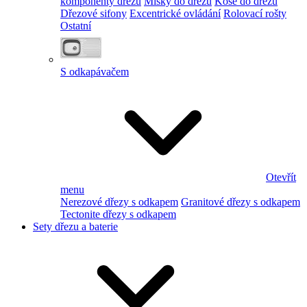
komponenty dřezu
Misky do dřezu
Koše do dřezu
Dřezové sifony
Excentrické ovládání
Rolovací rošty
Ostatní
S odkapávačem
Otevřít
menu
Nerezové dřezy s odkapem
Granitové dřezy s odkapem
Tectonite dřezy s odkapem
Sety dřezu a baterie