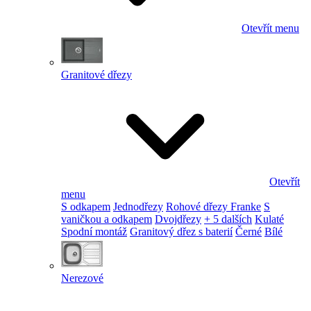
Otevřít menu
Granitové dřezy
Otevřít
menu
S odkapem
Jednodřezy
Rohové dřezy Franke
S
vaničkou a odkapem
Dvojdřezy
+ 5 dalších
Kulaté
Spodní montáž
Granitový dřez s baterií
Černé
Bílé
Nerezové