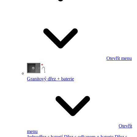
Otevřít menu
Granitový dřez + baterie
Otevřít
menu
Jednodřez s baterií
Dřez s odkapem + baterie
Dřez s