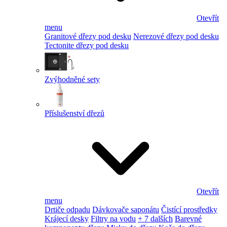
Otevřít
menu
Granitové dřezy pod desku
Nerezové dřezy pod desku
Tectonite dřezy pod desku
Zvýhodněné sety
Příslušenství dřezů
Otevřít
menu
Drtiče odpadu
Dávkovače saponátu
Čistící prostředky
Krájecí desky
Filtry na vodu
+ 7 dalších
Barevné