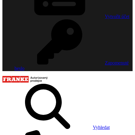
Vytvořit účet
Zapomenuté
heslo
Vyhledat