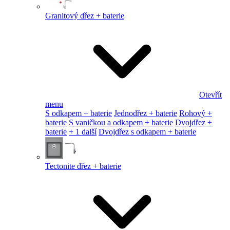
Granitový dřez + baterie
Otevřít
menu
S odkapem + baterie
Jednodřez + baterie
Rohový +
baterie
S vaničkou a odkapem + baterie
Dvojdřez +
baterie
+ 1 další
Dvojdřez s odkapem + baterie
Tectonite dřez + baterie