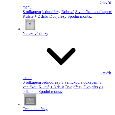
Otevřít
menu
S odkapem
Jednodřezy
Rohové
S vaničkou a odkapem
Kulaté
+ 2 další
Dvojdřezy
Spodní montáž
Nerezové dřezy
Otevřít
menu
S odkapem
Jednodřezy
S vaničkou a odkapem
S
vaničkou
Kulaté
+ 3 další
Dvojdřezy
Dvojdřezy s
odkapem
Spodní montáž
Tectonite dřezy