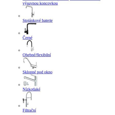
výsuvnou koncovkou
Stojánkové baterie
Černé
Ohebné/flexibilní
Sklopné pod okno
Nízkotlaké
Filtrační