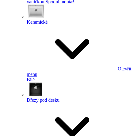
vaničkou
Spodní montáž
Keramické
Otevřít
menu
Bílé
Dřezy pod desku