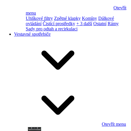
Otevřít
menu
Uhlíkové filtry
Zpětné klapky
Komíny
Dálkové
ovládání
Čistící prostředky
+ 3 další
Ostatní
Rámy
Sady pro odtah a recirkulaci
Vestavné spotřebiče
Otevřít menu