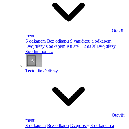
Otevřít
menu
S odkapem
Bez odkapu
S vaničkou a odkapem
Dvojdřezy s odkapem
Kulaté
+ 2 další
Dvojdřezy
Spodní montáž
Tectonitové dřezy
Otevřít
menu
S odkapem
Bez odkapu
Dvojdřezy
S odkapem a