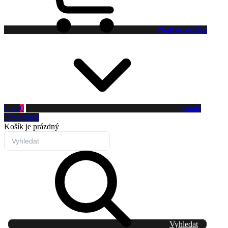
Přejít do košíku
0 Kč
0
Toggle
Dropdown
Košík
je prázdný
Vyhledat