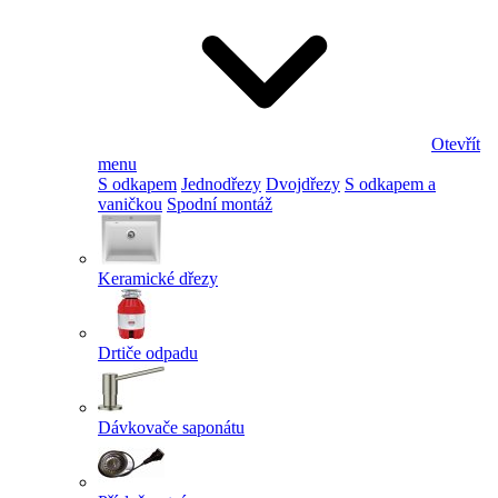
Otevřít
menu
S odkapem
Jednodřezy
Dvojdřezy
S odkapem a
vaničkou
Spodní montáž
Keramické dřezy
Drtiče odpadu
Dávkovače saponátu