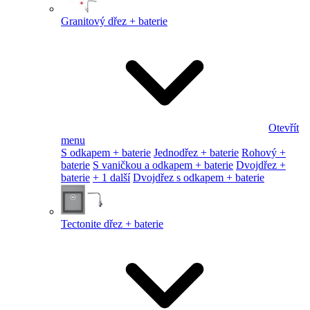
Granitový dřez + baterie
Otevřít
menu
S odkapem + baterie
Jednodřez + baterie
Rohový +
baterie
S vaničkou a odkapem + baterie
Dvojdřez +
baterie
+ 1 další
Dvojdřez s odkapem + baterie
Tectonite dřez + baterie