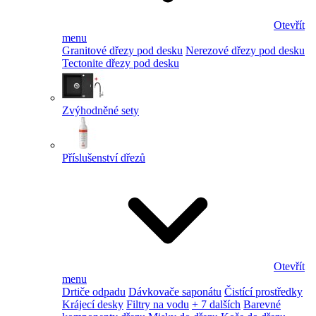
Otevřít
menu
Granitové dřezy pod desku
Nerezové dřezy pod desku
Tectonite dřezy pod desku
Zvýhodněné sety
Příslušenství dřezů
Otevřít
menu
Drtiče odpadu
Dávkovače saponátu
Čistící prostředky
Krájecí desky
Filtry na vodu
+ 7 dalších
Barevné