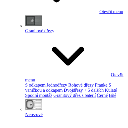
Otevřít menu
Granitové dřezy
Otevřít
menu
S odkapem
Jednodřezy
Rohové dřezy Franke
S
vaničkou a odkapem
Dvojdřezy
+ 5 dalších
Kulaté
Spodní montáž
Granitový dřez s baterií
Černé
Bílé
Nerezové