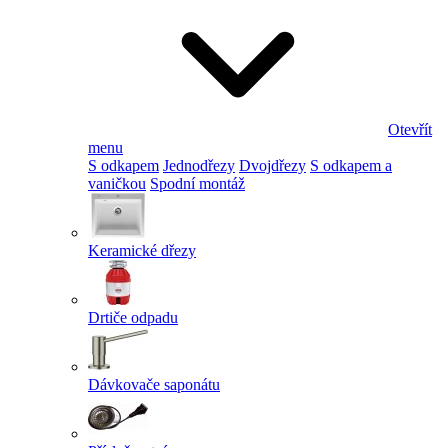
Otevřít
menu
S odkapem
Jednodřezy
Dvojdřezy
S odkapem a
vaničkou
Spodní montáž
Keramické dřezy
Drtiče odpadu
Dávkovače saponátu