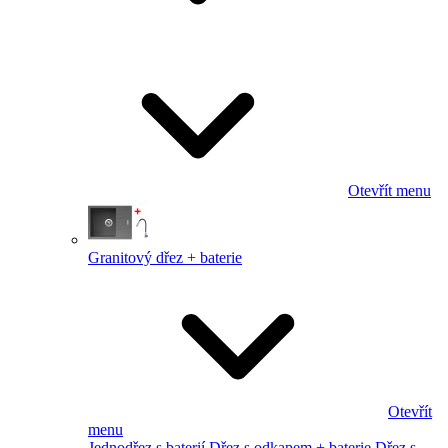
Otevřít menu
Granitový dřez + baterie
Otevřít
menu
Jednodřez s baterií
Dřez s odkapem + baterie
Dřez s