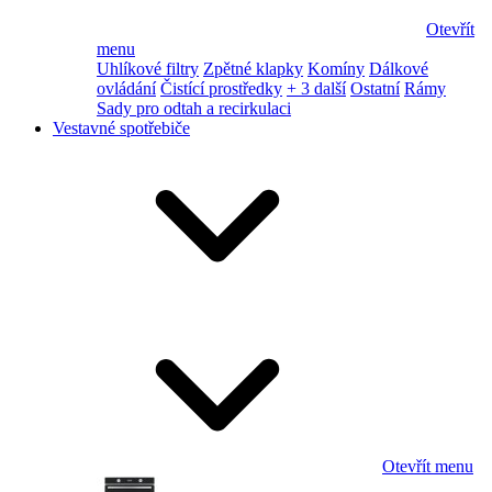
Otevřít
menu
Uhlíkové filtry
Zpětné klapky
Komíny
Dálkové
ovládání
Čistící prostředky
+ 3 další
Ostatní
Rámy
Sady pro odtah a recirkulaci
Vestavné spotřebiče
Otevřít menu