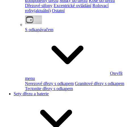
komponenty dřezu
Misky do dřezu
Koše do dřezu
Dřezové sifony
Excentrické ovládání
Rolovací
rošty
(aktuální)
Ostatní
S odkapávačem
Otevřít
menu
Nerezové dřezy s odkapem
Granitové dřezy s odkapem
Tectonite dřezy s odkapem
Sety dřezu a baterie