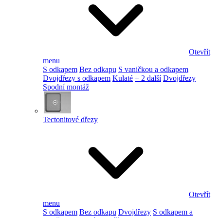
Otevřít
menu
S odkapem
Bez odkapu
S vaničkou a odkapem
Dvojdřezy s odkapem
Kulaté
+ 2 další
Dvojdřezy
Spodní montáž
Tectonitové dřezy
Otevřít
menu
S odkapem
Bez odkapu
Dvojdřezy
S odkapem a