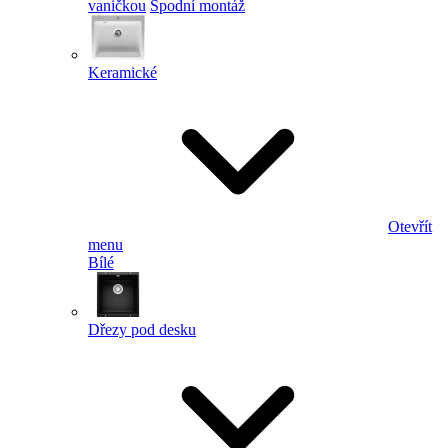
vaničkou
Spodní montáž
Keramické
Otevřít
menu
Bílé
Dřezy pod desku