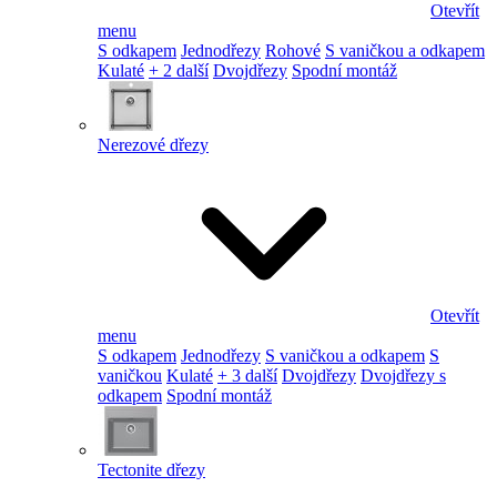
Otevřít
menu
S odkapem
Jednodřezy
Rohové
S vaničkou a odkapem
Kulaté
+ 2 další
Dvojdřezy
Spodní montáž
Nerezové dřezy
Otevřít
menu
S odkapem
Jednodřezy
S vaničkou a odkapem
S
vaničkou
Kulaté
+ 3 další
Dvojdřezy
Dvojdřezy s
odkapem
Spodní montáž
Tectonite dřezy