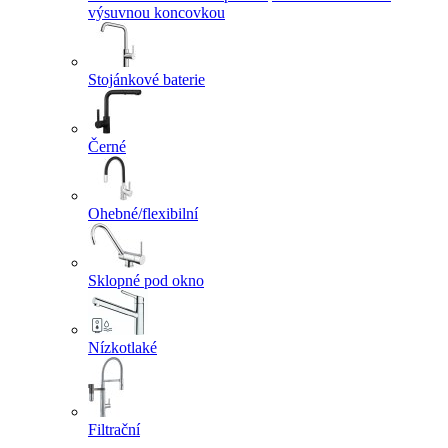
výsuvnou koncovkou
Stojánkové baterie
Černé
Ohebné/flexibilní
Sklopné pod okno
Nízkotlaké
Filtrační