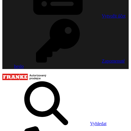
Vytvořit účet
Zapomenuté
heslo
Vyhledat