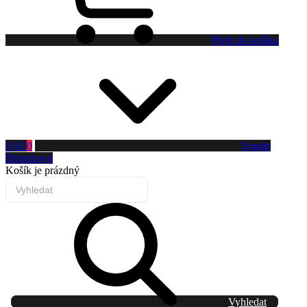
Přejít do košíku
0 Kč
0
Toggle
Dropdown
Košík
je prázdný
Vyhledat