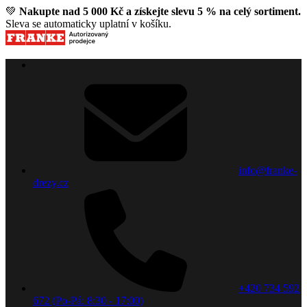
💚
Nakupte nad 5 000 Kč a získejte slevu 5 % na celý sortiment.
Sleva se automaticky uplatní v košíku.
info@franke-
drezy.cz
+420 734 592
672 (Po-Pá: 8:30 - 17:00)