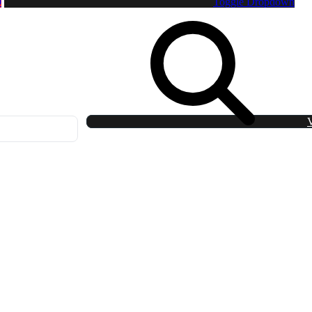
0
Toggle Dropdown
V