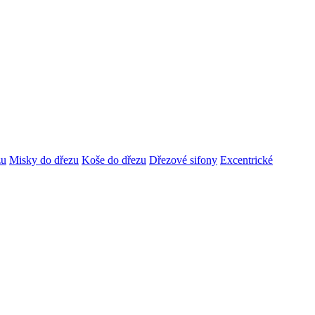
zu
Misky do dřezu
Koše do dřezu
Dřezové sifony
Excentrické