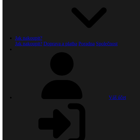
Jak nakoupit?
Jak nakoupit?
Doprava a platba
Poradna
Společnost
Váš účet