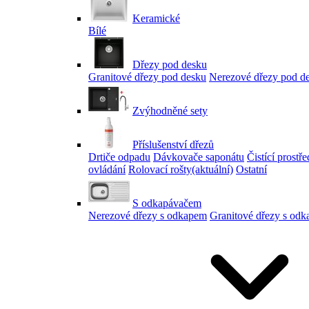
Keramické
Bílé
Dřezy pod desku
Granitové dřezy pod desku
Nerezové dřezy pod d
Zvýhodněné sety
Příslušenství dřezů
Drtiče odpadu
Dávkovače saponátu
Čistící prostř
ovládání
Rolovací rošty
(aktuální)
Ostatní
S odkapávačem
Nerezové dřezy s odkapem
Granitové dřezy s od