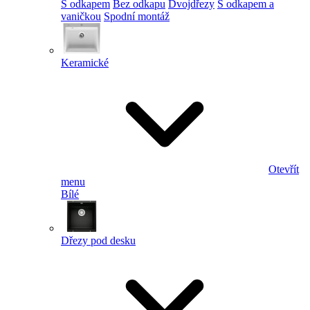
S odkapem
Bez odkapu
Dvojdřezy
S odkapem a
vaničkou
Spodní montáž
Keramické
Otevřít
menu
Bílé
Dřezy pod desku