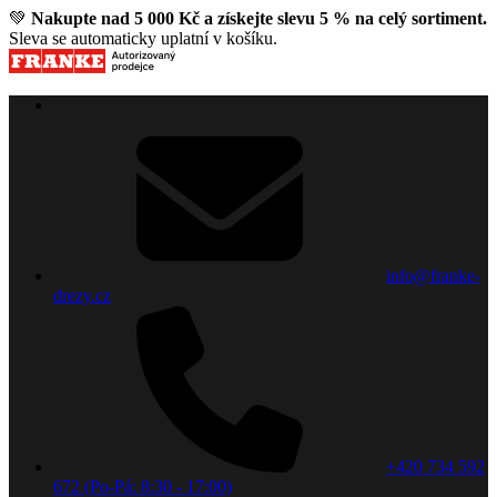
💚
Nakupte nad 5 000 Kč a získejte slevu 5 % na celý sortiment.
Sleva se automaticky uplatní v košíku.
info@franke-
drezy.cz
+420 734 592
672 (Po-Pá: 8:30 - 17:00)