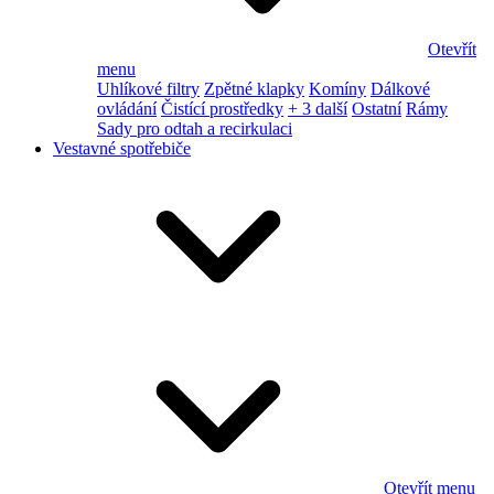
Otevřít
menu
Uhlíkové filtry
Zpětné klapky
Komíny
Dálkové
ovládání
Čistící prostředky
+ 3 další
Ostatní
Rámy
Sady pro odtah a recirkulaci
Vestavné spotřebiče
Otevřít menu