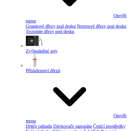
Otevřít
menu
Granitové dřezy pod desku
Nerezové dřezy pod desku
Tectonite dřezy pod desku
Zvýhodněné sety
Příslušenství dřezů
Otevřít
menu
Drtiče odpadu
Dávkovače saponátu
Čistící prostředky