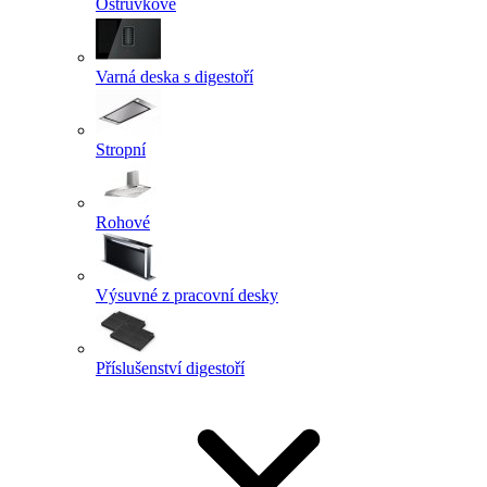
Ostrůvkové
Varná deska s digestoří
Stropní
Rohové
Výsuvné z pracovní desky
Příslušenství digestoří