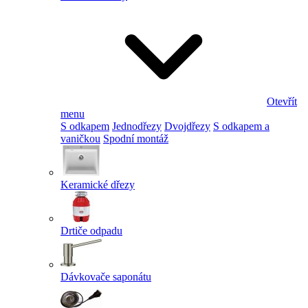
Otevřít
menu
S odkapem
Jednodřezy
Dvojdřezy
S odkapem a
vaničkou
Spodní montáž
Keramické dřezy
Drtiče odpadu
Dávkovače saponátu