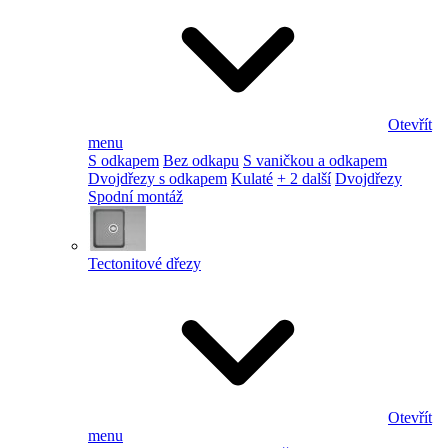
Otevřít
menu
S odkapem
Bez odkapu
S vaničkou a odkapem
Dvojdřezy s odkapem
Kulaté
+ 2 další
Dvojdřezy
Spodní montáž
Tectonitové dřezy
Otevřít
menu