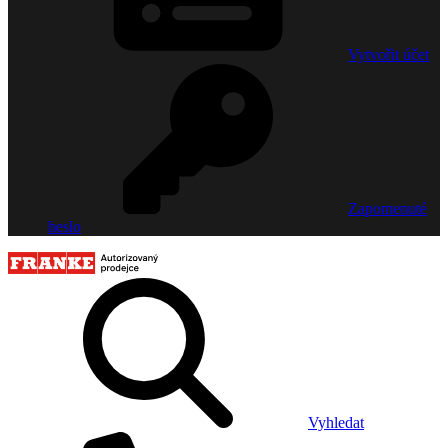
Vytvořit účet
Zapomenuté
heslo
Vyhledat