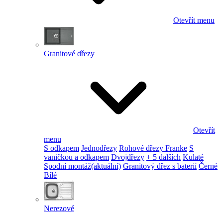
Otevřít menu
Granitové dřezy
Otevřít
menu
S odkapem
Jednodřezy
Rohové dřezy Franke
S
vaničkou a odkapem
Dvojdřezy
+ 5 dalších
Kulaté
Spodní montáž
(aktuální)
Granitový dřez s baterií
Černé
Bílé
Nerezové