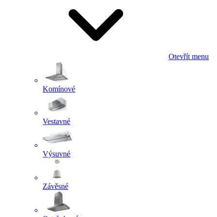
Otevřít menu
Komínové
Vestavné
Výsuvné
Závěsné