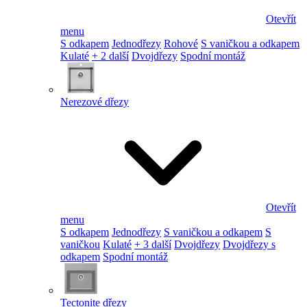
Otevřít
menu
S odkapem
Jednodřezy
Rohové
S vaničkou a odkapem
Kulaté
+ 2 další
Dvojdřezy
Spodní montáž
Nerezové dřezy
Otevřít
menu
S odkapem
Jednodřezy
S vaničkou a odkapem
S
vaničkou
Kulaté
+ 3 další
Dvojdřezy
Dvojdřezy s
odkapem
Spodní montáž
Tectonite dřezy