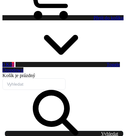
Přejít do košíku
0 Kč
0
Toggle
Dropdown
Košík
je prázdný
Vyhledat