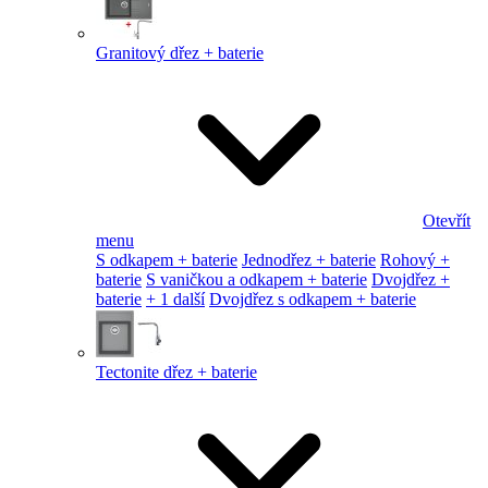
Granitový dřez + baterie
Otevřít
menu
S odkapem + baterie
Jednodřez + baterie
Rohový +
baterie
S vaničkou a odkapem + baterie
Dvojdřez +
baterie
+ 1 další
Dvojdřez s odkapem + baterie
Tectonite dřez + baterie