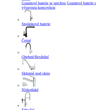
Granitové baterie se sprchou
Granitové baterie s
výsuvnou koncovkou
Stojánkové baterie
Černé
Ohebné/flexibilní
Sklopné pod okno
Nízkotlaké
Filtrační