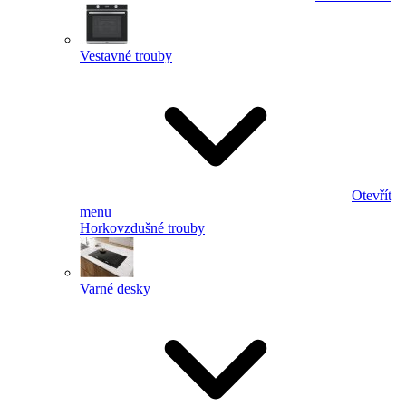
Vestavné trouby
Otevřít
menu
Horkovzdušné trouby
Varné desky