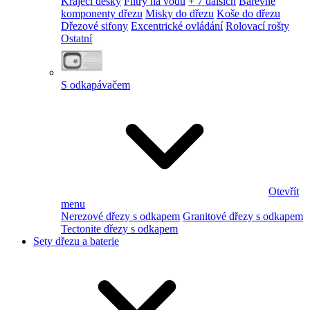
Krájecí desky
Filtry na vodu
+ 7 dalších
Barevné
komponenty dřezu
Misky do dřezu
Koše do dřezu
Dřezové sifony
Excentrické ovládání
Rolovací rošty
Ostatní
S odkapávačem
Otevřít
menu
Nerezové dřezy s odkapem
Granitové dřezy s odkapem
Tectonite dřezy s odkapem
Sety dřezu a baterie