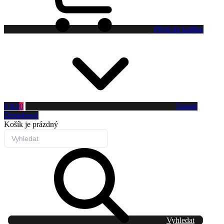
Přejít do košíku
0 Kč
0
Toggle
Dropdown
Košík
je prázdný
Vyhledat