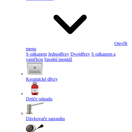
Otevřít
menu
S odkapem
Jednodřezy
Dvojdřezy
S odkapem a
vaničkou
Spodní montáž
Keramické dřezy
Drtiče odpadu
Dávkovače saponátu