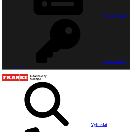
Vytvořit účet
Zapomenuté
heslo
Vyhledat