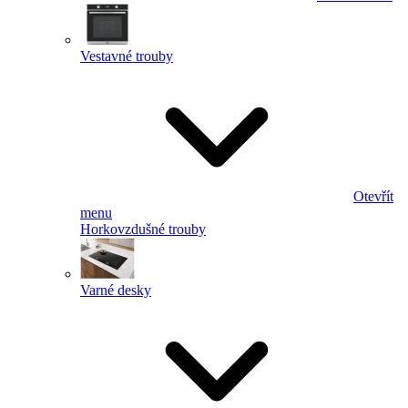
Vestavné trouby
Otevřít
menu
Horkovzdušné trouby
Varné desky