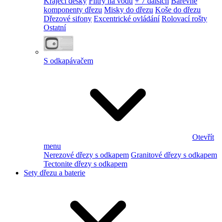
Krájecí desky
Filtry na vodu
+ 7 dalších
Barevné
komponenty dřezu
Misky do dřezu
Koše do dřezu
Dřezové sifony
Excentrické ovládání
Rolovací rošty
Ostatní
S odkapávačem
Otevřít
menu
Nerezové dřezy s odkapem
Granitové dřezy s odkapem
Tectonite dřezy s odkapem
Sety dřezu a baterie