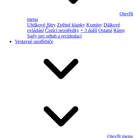
Otevřít
menu
Uhlíkové filtry
Zpětné klapky
Komíny
Dálkové
ovládání
Čistící prostředky
+ 3 další
Ostatní
Rámy
Sady pro odtah a recirkulaci
Vestavné spotřebiče
Otevřít menu