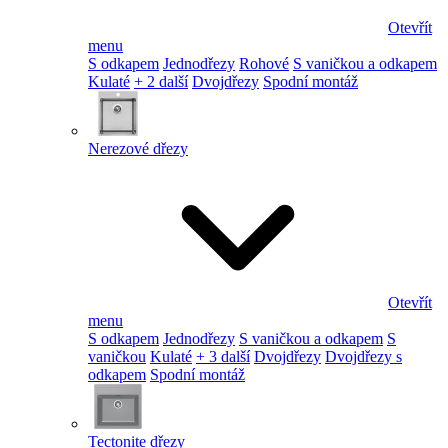
Otevřít
menu
S odkapem
Jednodřezy
Rohové
S vaničkou a odkapem
Kulaté
+ 2 další
Dvojdřezy
Spodní montáž
Nerezové dřezy
Otevřít
menu
S odkapem
Jednodřezy
S vaničkou a odkapem
S
vaničkou
Kulaté
+ 3 další
Dvojdřezy
Dvojdřezy s
odkapem
Spodní montáž
Tectonite dřezy