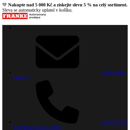
💚
Nakupte nad 5 000 Kč a získejte slevu 5 % na celý sortiment.
Sleva se automaticky uplatní v košíku.
info@franke-
drezy.cz
+420 734 592
672 (Po-Pá: 8:30 - 17:00)