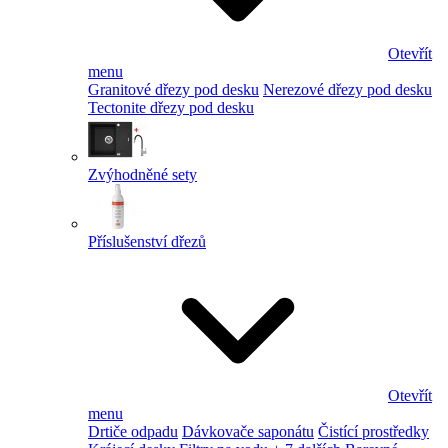
Otevřít
menu
Granitové dřezy pod desku
Nerezové dřezy pod desku
Tectonite dřezy pod desku
Zvýhodněné sety
Příslušenství dřezů
Otevřít
menu
Drtiče odpadu
Dávkovače saponátu
Čistící prostředky