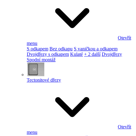
Otevřít
menu
S odkapem
Bez odkapu
S vaničkou a odkapem
Dvojdřezy s odkapem
Kulaté
+ 2 další
Dvojdřezy
Spodní montáž
Tectonitové dřezy
Otevřít
menu