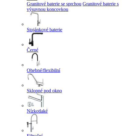
Granitové baterie se sprchou
Granitové baterie s
výsuvnou koncovkou
Stojánkové baterie
Černé
Ohebné/flexibilní
Sklopné pod okno
Nízkotlaké
Filtrační