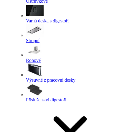
Ostrůvkové
Varná deska s digestoří
Stropní
Rohové
Výsuvné z pracovní desky
Příslušenství digestoří