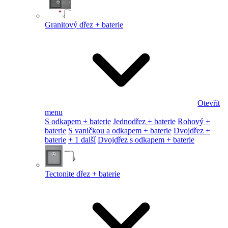
Granitový dřez + baterie
Otevřít
menu
S odkapem + baterie
Jednodřez + baterie
Rohový +
baterie
S vaničkou a odkapem + baterie
Dvojdřez +
baterie
+ 1 další
Dvojdřez s odkapem + baterie
Tectonite dřez + baterie