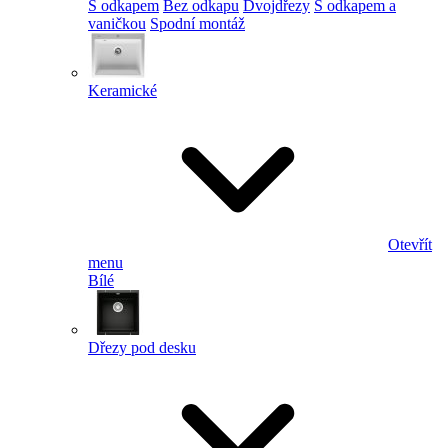
S odkapem
Bez odkapu
Dvojdřezy
S odkapem a
vaničkou
Spodní montáž
Keramické
Otevřít
menu
Bílé
Dřezy pod desku