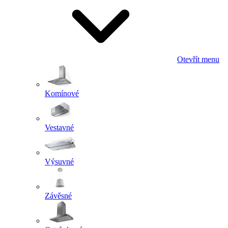
Otevřít menu
Komínové
Vestavné
Výsuvné
Závěsné