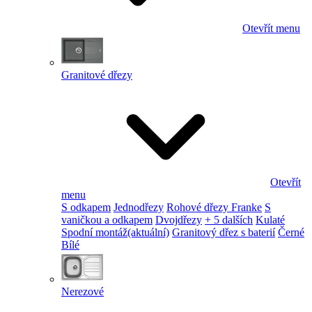
Otevřít menu
Granitové dřezy
Otevřít
menu
S odkapem
Jednodřezy
Rohové dřezy Franke
S
vaničkou a odkapem
Dvojdřezy
+ 5 dalších
Kulaté
Spodní montáž
(aktuální)
Granitový dřez s baterií
Černé
Bílé
Nerezové