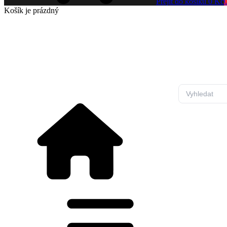
Přejít do košíku
0 Kč
Košík
je prázdný