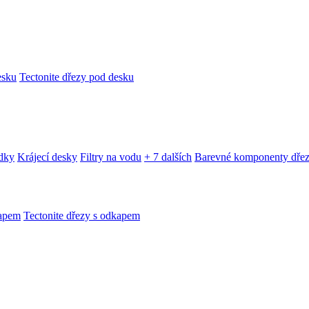
esku
Tectonite dřezy pod desku
edky
Krájecí desky
Filtry na vodu
+ 7 dalších
Barevné komponenty dře
kapem
Tectonite dřezy s odkapem