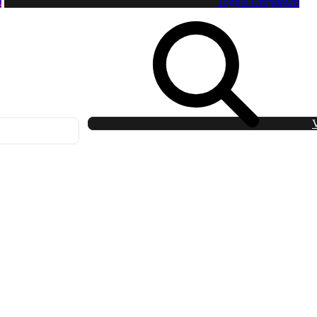
0
Toggle Dropdown
V