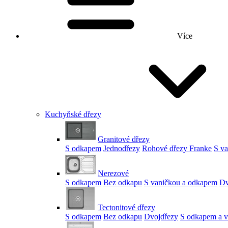
Více
Kuchyňské dřezy
Granitové dřezy
S odkapem
Jednodřezy
Rohové dřezy Franke
S v
Nerezové
S odkapem
Bez odkapu
S vaničkou a odkapem
Dv
Tectonitové dřezy
S odkapem
Bez odkapu
Dvojdřezy
S odkapem a v