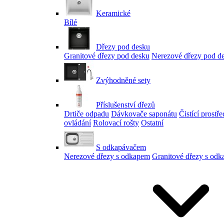
Keramické
Bílé
Dřezy pod desku
Granitové dřezy pod desku
Nerezové dřezy pod d
Zvýhodněné sety
Příslušenství dřezů
Drtiče odpadu
Dávkovače saponátu
Čistící prostř
ovládání
Rolovací rošty
Ostatní
S odkapávačem
Nerezové dřezy s odkapem
Granitové dřezy s od