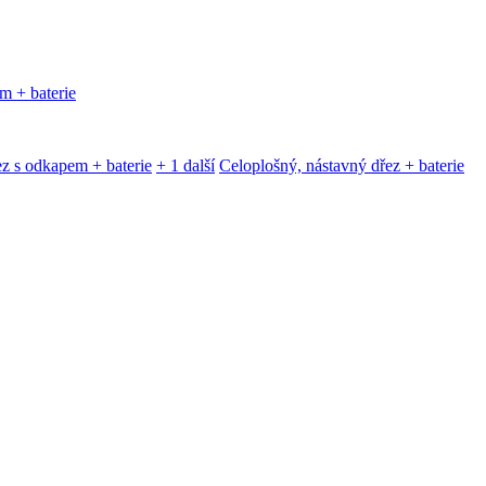
m + baterie
z s odkapem + baterie
+ 1 další
Celoplošný, nástavný dřez + baterie