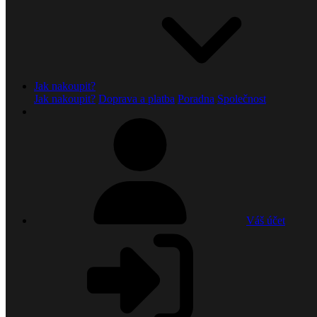
Jak nakoupit?
Jak nakoupit?
Doprava a platba
Poradna
Společnost
Váš účet