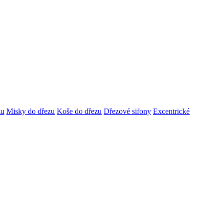
zu
Misky do dřezu
Koše do dřezu
Dřezové sifony
Excentrické