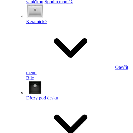
vaničkou
Spodní montáž
Keramické
Otevřít
menu
Bílé
Dřezy pod desku