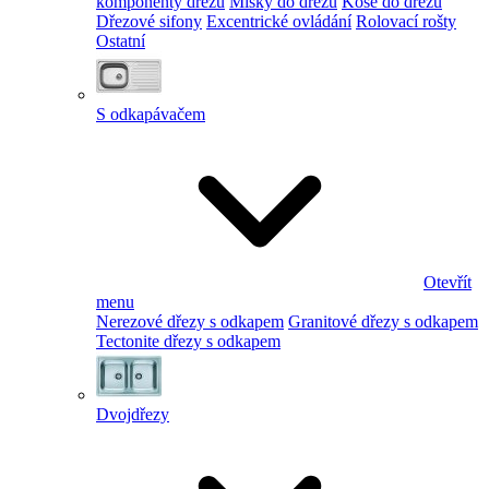
komponenty dřezu
Misky do dřezu
Koše do dřezu
Dřezové sifony
Excentrické ovládání
Rolovací rošty
Ostatní
S odkapávačem
Otevřít
menu
Nerezové dřezy s odkapem
Granitové dřezy s odkapem
Tectonite dřezy s odkapem
Dvojdřezy