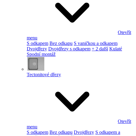
Otevřít
menu
S odkapem
Bez odkapu
S vaničkou a odkapem
Dvojdřezy
Dvojdřezy s odkapem
+ 2 další
Kulaté
Spodní montáž
Tectonitové dřezy
Otevřít
menu
S odkapem
Bez odkapu
Dvojdřezy
S odkapem a