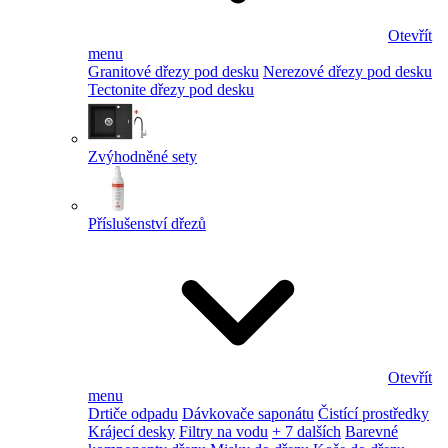
Otevřít
menu
Granitové dřezy pod desku
Nerezové dřezy pod desku
Tectonite dřezy pod desku
Zvýhodněné sety
Příslušenství dřezů
Otevřít
menu
Drtiče odpadu
Dávkovače saponátu
Čistící prostředky
Krájecí desky
Filtry na vodu
+ 7 dalších
Barevné