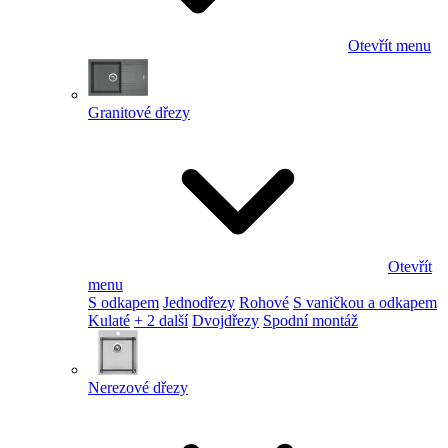
Otevřít menu
Granitové dřezy
Otevřít
menu
S odkapem
Jednodřezy
Rohové
S vaničkou a odkapem
Kulaté
+ 2 další
Dvojdřezy
Spodní montáž
Nerezové dřezy