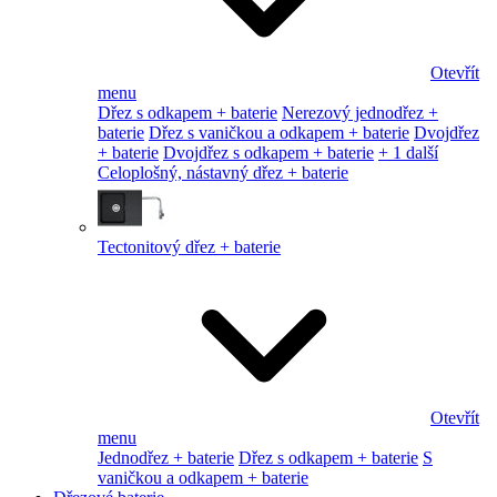
Otevřít
menu
Dřez s odkapem + baterie
Nerezový jednodřez +
baterie
Dřez s vaničkou a odkapem + baterie
Dvojdřez
+ baterie
Dvojdřez s odkapem + baterie
+ 1 další
Celoplošný, nástavný dřez + baterie
Tectonitový dřez + baterie
Otevřít
menu
Jednodřez + baterie
Dřez s odkapem + baterie
S
vaničkou a odkapem + baterie