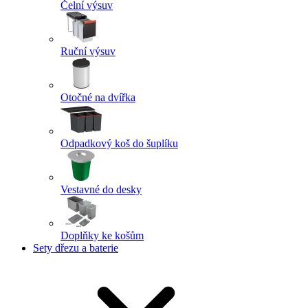
Čelní výsuv
Ruční výsuv
Otočné na dvířka
Odpadkový koš do šuplíku
Vestavné do desky
Doplňky ke košům
Sety dřezu a baterie