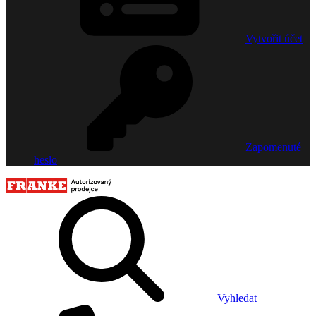
Vytvořit účet
Zapomenuté
heslo
Vyhledat