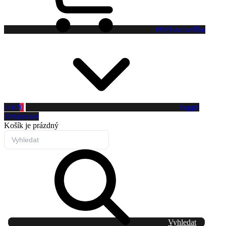
Přejít do košíku
0 Kč
0
Toggle
Dropdown
Košík
je prázdný
Vyhledat