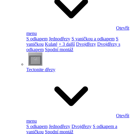
Otevřít
menu
S odkapem
Jednodřezy
S vaničkou a odkapem
S
vaničkou
Kulaté
+ 3 další
Dvojdřezy
Dvojdřezy s
odkapem
Spodní montáž
Tectonite dřezy
Otevřít
menu
S odkapem
Jednodřezy
Dvojdřezy
S odkapem a
vaničkou
Spodní montáž