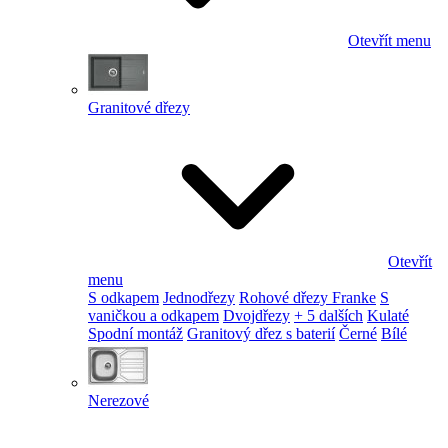
Otevřít menu
Granitové dřezy
Otevřít
menu
S odkapem
Jednodřezy
Rohové dřezy Franke
S
vaničkou a odkapem
Dvojdřezy
+ 5 dalších
Kulaté
Spodní montáž
Granitový dřez s baterií
Černé
Bílé
Nerezové