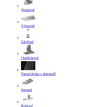
Vestavné
Výsuvné
Závěsné
Ostrůvkové
Varná deska s digestoří
Stropní
Rohové