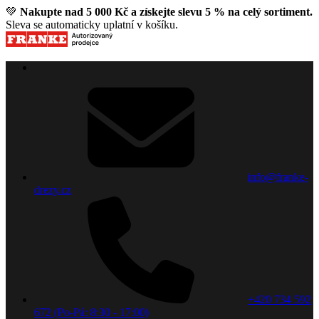
💚
Nakupte nad 5 000 Kč a získejte slevu 5 % na celý sortiment.
Sleva se automaticky uplatní v košíku.
info@franke-
drezy.cz
+420 734 592
672 (Po-Pá: 8:30 - 17:00)