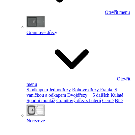
Otevřít menu
Granitové dřezy
Otevřít
menu
S odkapem
Jednodřezy
Rohové dřezy Franke
S
vaničkou a odkapem
Dvojdřezy
+ 5 dalších
Kulaté
Spodní montáž
Granitový dřez s baterií
Černé
Bílé
Nerezové