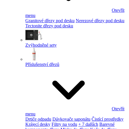
Otevřít
menu
Granitové dřezy pod desku
Nerezové dřezy pod desku
Tectonite dřezy pod desku
Zvýhodněné sety
Příslušenství dřezů
Otevřít
menu
Drtiče odpadu
Dávkovače saponátu
Čistící prostředky
Krájecí desky
Filtry na vodu
+ 7 dalších
Barevné