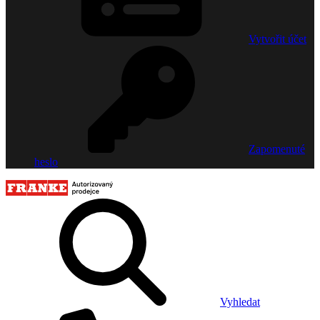
Vytvořit účet
Zapomenuté
heslo
Vyhledat