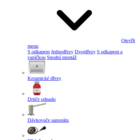
Otevřít
menu
S odkapem
Jednodřezy
Dvojdřezy
S odkapem a
vaničkou
Spodní montáž
Keramické dřezy
Drtiče odpadu
Dávkovače saponátu