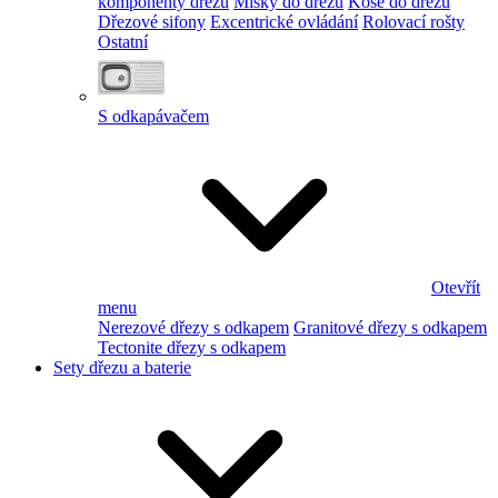
komponenty dřezu
Misky do dřezu
Koše do dřezu
Dřezové sifony
Excentrické ovládání
Rolovací rošty
Ostatní
S odkapávačem
Otevřít
menu
Nerezové dřezy s odkapem
Granitové dřezy s odkapem
Tectonite dřezy s odkapem
Sety dřezu a baterie