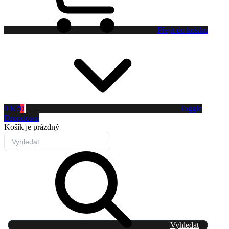
Přejít do košíku
0 Kč
0
Toggle
Dropdown
Košík
je prázdný
Vyhledat