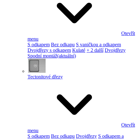
Otevřít
menu
S odkapem
Bez odkapu
S vaničkou a odkapem
Dvojdřezy s odkapem
Kulaté
+ 2 další
Dvojdřezy
Spodní montáž
(aktuální)
Tectonitové dřezy
Otevřít
menu
S odkapem
Bez odkapu
Dvojdřezy
S odkapem a