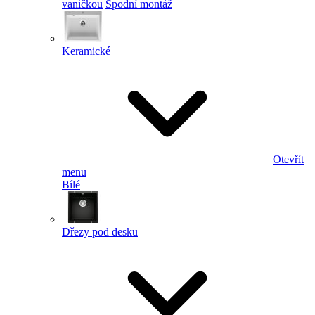
vaničkou
Spodní montáž
Keramické
Otevřít
menu
Bílé
Dřezy pod desku