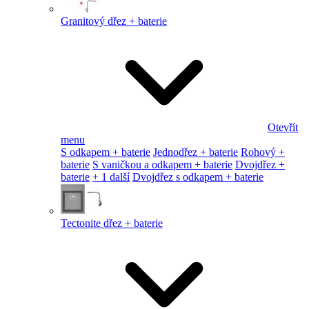
Granitový dřez + baterie
Otevřít
menu
S odkapem + baterie
Jednodřez + baterie
Rohový +
baterie
S vaničkou a odkapem + baterie
Dvojdřez +
baterie
+ 1 další
Dvojdřez s odkapem + baterie
Tectonite dřez + baterie