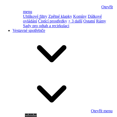
Otevřít
menu
Uhlíkové filtry
Zpětné klapky
Komíny
Dálkové
ovládání
Čistící prostředky
+ 3 další
Ostatní
Rámy
Sady pro odtah a recirkulaci
Vestavné spotřebiče
Otevřít menu