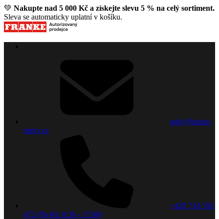
💚
Nakupte nad 5 000 Kč a získejte slevu 5 % na celý sortiment.
Sleva se automaticky uplatní v košíku.
info@franke-
drezy.cz
+420 734 592
672 (Po-Pá: 8:30 - 17:00)