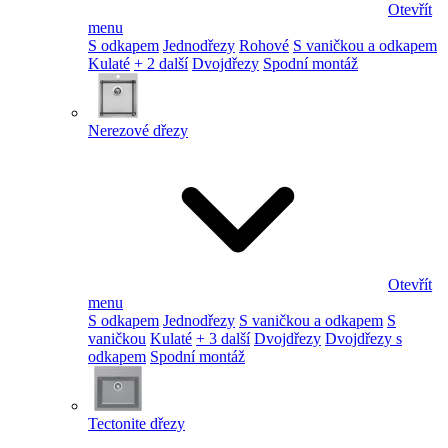
Otevřít
menu
S odkapem
Jednodřezy
Rohové
S vaničkou a odkapem
Kulaté
+ 2 další
Dvojdřezy
Spodní montáž
Nerezové dřezy
Otevřít
menu
S odkapem
Jednodřezy
S vaničkou a odkapem
S
vaničkou
Kulaté
+ 3 další
Dvojdřezy
Dvojdřezy s
odkapem
Spodní montáž
Tectonite dřezy