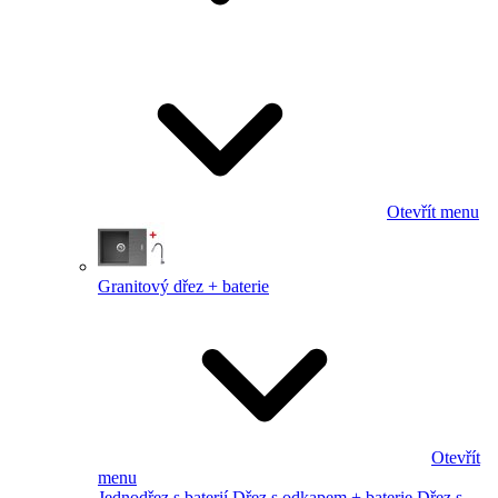
Otevřít menu
Granitový dřez + baterie
Otevřít
menu
Jednodřez s baterií
Dřez s odkapem + baterie
Dřez s