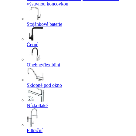
výsuvnou koncovkou
Stojánkové baterie
Černé
Ohebné/flexibilní
Sklopné pod okno
Nízkotlaké
Filtrační