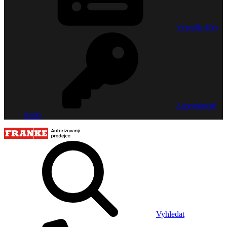
Vytvořit účet
Zapomenuté
heslo
Vyhledat