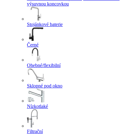
výsuvnou koncovkou
Stojánkové baterie
Černé
Ohebné/flexibilní
Sklopné pod okno
Nízkotlaké
Filtrační