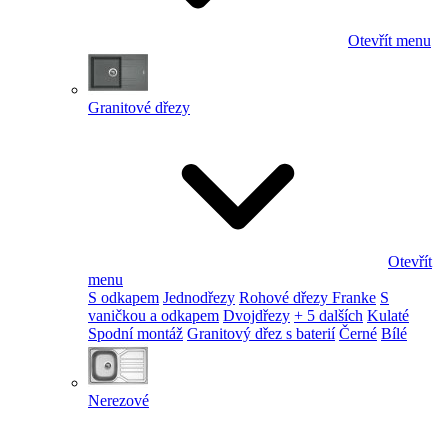
Otevřít menu
Granitové dřezy
Otevřít
menu
S odkapem
Jednodřezy
Rohové dřezy Franke
S
vaničkou a odkapem
Dvojdřezy
+ 5 dalších
Kulaté
Spodní montáž
Granitový dřez s baterií
Černé
Bílé
Nerezové