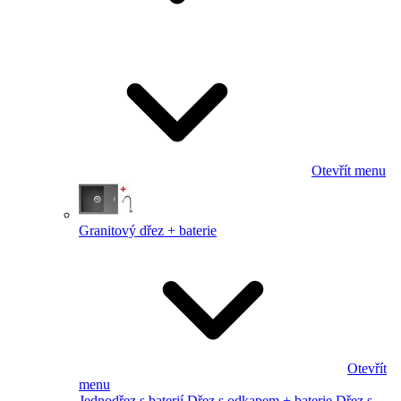
Otevřít menu
Granitový dřez + baterie
Otevřít
menu
Jednodřez s baterií
Dřez s odkapem + baterie
Dřez s