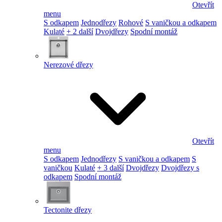
Otevřít
menu
S odkapem
Jednodřezy
Rohové
S vaničkou a odkapem
Kulaté
+ 2 další
Dvojdřezy
Spodní montáž
Nerezové dřezy
Otevřít
menu
S odkapem
Jednodřezy
S vaničkou a odkapem
S
vaničkou
Kulaté
+ 3 další
Dvojdřezy
Dvojdřezy s
odkapem
Spodní montáž
Tectonite dřezy