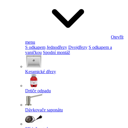
Otevřít
menu
S odkapem
Jednodřezy
Dvojdřezy
S odkapem a
vaničkou
Spodní montáž
Keramické dřezy
Drtiče odpadu
Dávkovače saponátu