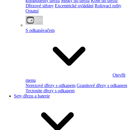
komponenty dřezu
Misky do dřezu
Koše do dřezu
Dřezové sifony
Excentrické ovládání
Rolovací rošty
Ostatní
S odkapávačem
Otevřít
menu
Nerezové dřezy s odkapem
Granitové dřezy s odkapem
Tectonite dřezy s odkapem
Sety dřezu a baterie