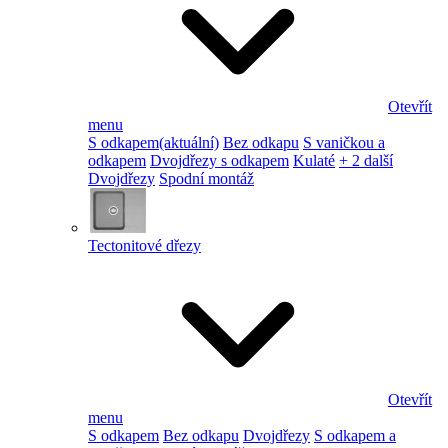
Otevřít
menu
S odkapem
(aktuální)
Bez odkapu
S vaničkou a
odkapem
Dvojdřezy s odkapem
Kulaté
+ 2 další
Dvojdřezy
Spodní montáž
Tectonitové dřezy
Otevřít
menu
S odkapem
Bez odkapu
Dvojdřezy
S odkapem a