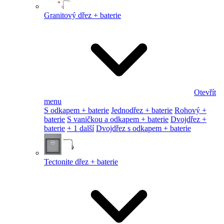
Granitový dřez + baterie
Otevřít
menu
S odkapem + baterie
Jednodřez + baterie
Rohový +
baterie
S vaničkou a odkapem + baterie
Dvojdřez +
baterie
+ 1 další
Dvojdřez s odkapem + baterie
Tectonite dřez + baterie