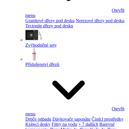
Otevřít
menu
Granitové dřezy pod desku
Nerezové dřezy pod desku
Tectonite dřezy pod desku
Zvýhodněné sety
Příslušenství dřezů
Otevřít
menu
Drtiče odpadu
Dávkovače saponátu
Čistící prostředky
Krájecí desky
Filtry na vodu
+ 7 dalších
Barevné