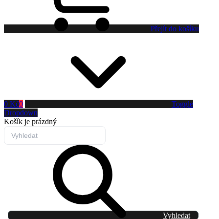
Přejít do košíku
0 Kč
0
Toggle
Dropdown
Košík
je prázdný
Vyhledat