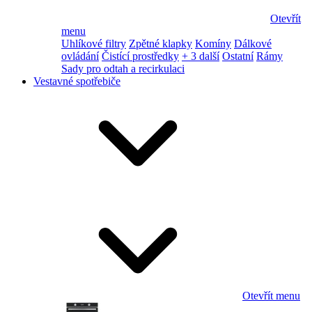
Otevřít
menu
Uhlíkové filtry
Zpětné klapky
Komíny
Dálkové
ovládání
Čistící prostředky
+ 3 další
Ostatní
Rámy
Sady pro odtah a recirkulaci
Vestavné spotřebiče
Otevřít menu