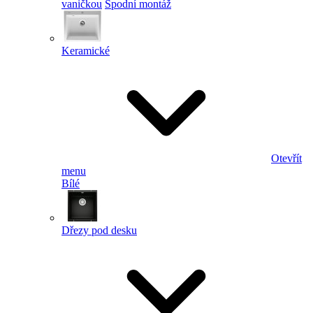
vaničkou
Spodní montáž
Keramické
Otevřít
menu
Bílé
Dřezy pod desku