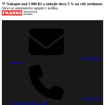
💚
Nakupte nad 5 000 Kč a získejte slevu 5 % na celý sortiment.
Sleva se automaticky uplatní v košíku.
info@franke-
drezy.cz
+420 734 592
672 (Po-Pá: 8:30 - 17:00)