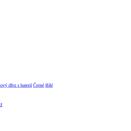
ový dřez s baterií
Černé
Bílé
áž