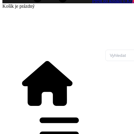
Přejít do košíku
0 Kč
Košík
je prázdný