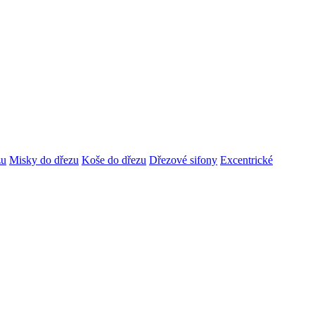
zu
Misky do dřezu
Koše do dřezu
Dřezové sifony
Excentrické