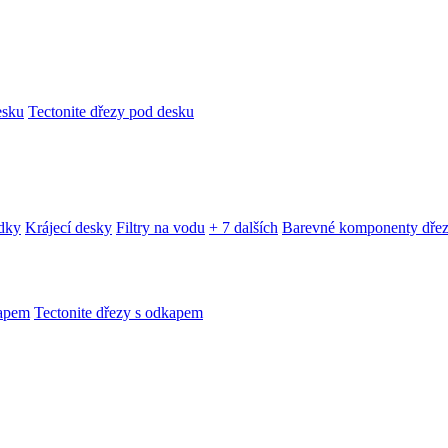
esku
Tectonite dřezy pod desku
edky
Krájecí desky
Filtry na vodu
+ 7 dalších
Barevné komponenty dře
kapem
Tectonite dřezy s odkapem