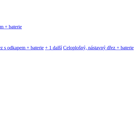
m + baterie
z s odkapem + baterie
+ 1 další
Celoplošný, nástavný dřez + baterie