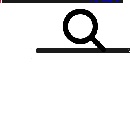
0
Toggle Dropdown
V