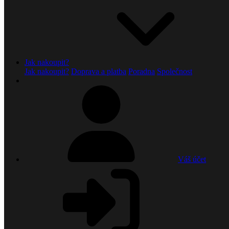
Jak nakoupit?
Jak nakoupit?
Doprava a platba
Poradna
Společnost
Váš účet