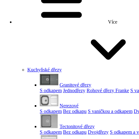
Více
Kuchyňské dřezy
Granitové dřezy
S odkapem
Jednodřezy
Rohové dřezy Franke
S v
Nerezové
S odkapem
Bez odkapu
S vaničkou a odkapem
Dv
Tectonitové dřezy
S odkapem
Bez odkapu
Dvojdřezy
S odkapem a v