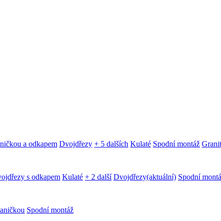
aničkou a odkapem
Dvojdřezy
+ 5 dalších
Kulaté
Spodní montáž
Granit
ojdřezy s odkapem
Kulaté
+ 2 další
Dvojdřezy
(aktuální)
Spodní mont
aničkou
Spodní montáž