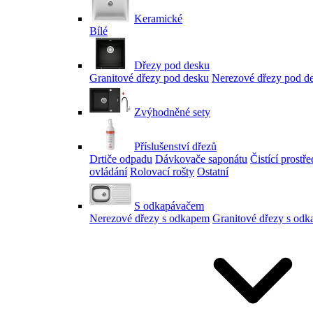
Keramické
Bílé
Dřezy pod desku
Granitové dřezy pod desku
Nerezové dřezy pod d
Zvýhodněné sety
Příslušenství dřezů
Drtiče odpadu
Dávkovače saponátu
Čistící prostř
ovládání
Rolovací rošty
Ostatní
S odkapávačem
Nerezové dřezy s odkapem
Granitové dřezy s od