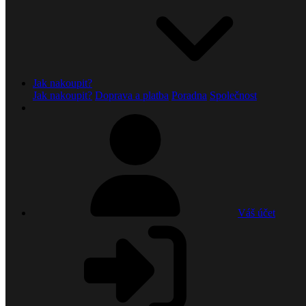
Jak nakoupit?
Jak nakoupit?
Doprava a platba
Poradna
Společnost
Váš účet