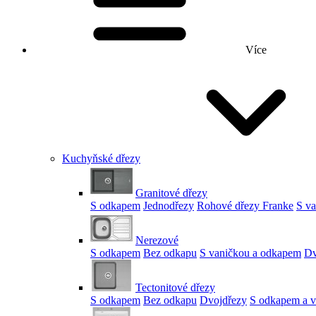
Více
Kuchyňské dřezy
Granitové dřezy
S odkapem
Jednodřezy
Rohové dřezy Franke
S v
Nerezové
S odkapem
Bez odkapu
S vaničkou a odkapem
Dv
Tectonitové dřezy
S odkapem
Bez odkapu
Dvojdřezy
S odkapem a v