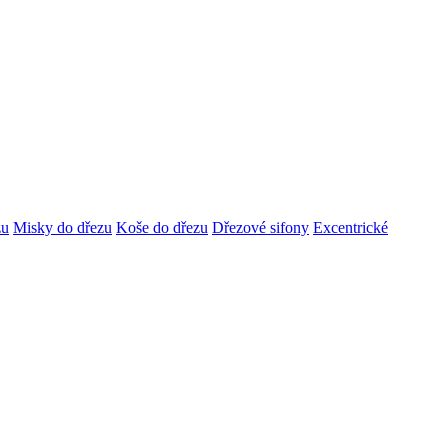
zu
Misky do dřezu
Koše do dřezu
Dřezové sifony
Excentrické