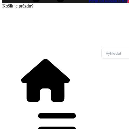
Přejít do košíku
0 Kč
Košík
je prázdný