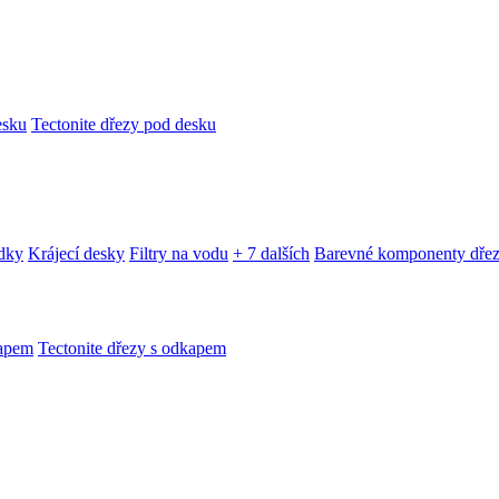
esku
Tectonite dřezy pod desku
edky
Krájecí desky
Filtry na vodu
+ 7 dalších
Barevné komponenty dře
kapem
Tectonite dřezy s odkapem