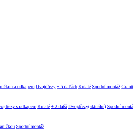
aničkou a odkapem
Dvojdřezy
+ 5 dalších
Kulaté
Spodní montáž
Granit
ojdřezy s odkapem
Kulaté
+ 2 další
Dvojdřezy
(aktuální)
Spodní mont
aničkou
Spodní montáž