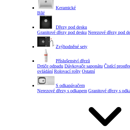
Keramické
Bílé
Dřezy pod desku
Granitové dřezy pod desku
Nerezové dřezy pod d
Zvýhodněné sety
Příslušenství dřezů
Drtiče odpadu
Dávkovače saponátu
Čistící prostř
ovládání
Rolovací rošty
Ostatní
S odkapávačem
Nerezové dřezy s odkapem
Granitové dřezy s od