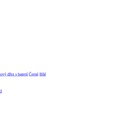
ový dřez s baterií
Černé
Bílé
áž