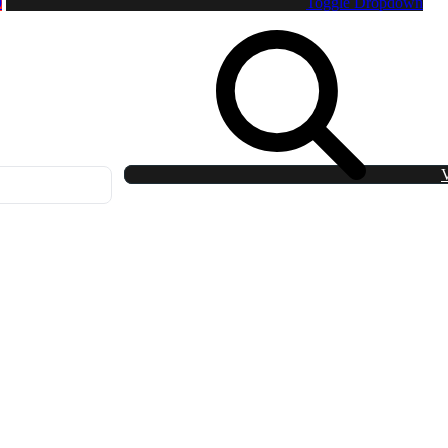
0
Toggle Dropdown
V