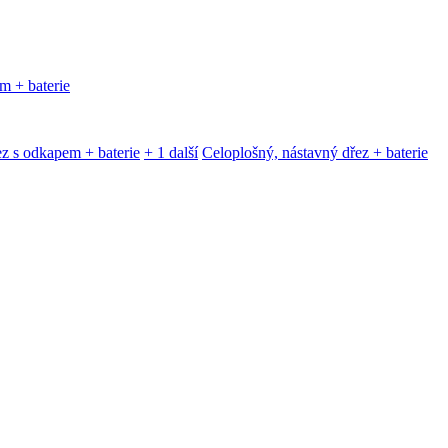
m + baterie
z s odkapem + baterie
+ 1 další
Celoplošný, nástavný dřez + baterie