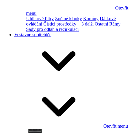
Otevřít
menu
Uhlíkové filtry
Zpětné klapky
Komíny
Dálkové
ovládání
Čistící prostředky
+ 3 další
Ostatní
Rámy
Sady pro odtah a recirkulaci
Vestavné spotřebiče
Otevřít menu