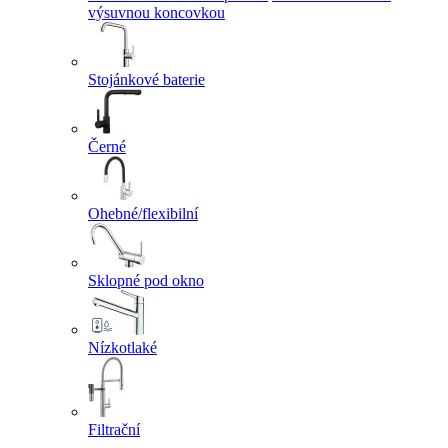
výsuvnou koncovkou
Stojánkové baterie
Černé
Ohebné/flexibilní
Sklopné pod okno
Nízkotlaké
Filtrační