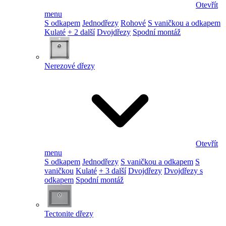
Otevřít
menu
S odkapem
Jednodřezy
Rohové
S vaničkou a odkapem
Kulaté
+ 2 další
Dvojdřezy
Spodní montáž
Nerezové dřezy
Otevřít
menu
S odkapem
Jednodřezy
S vaničkou a odkapem
S
vaničkou
Kulaté
+ 3 další
Dvojdřezy
Dvojdřezy s
odkapem
Spodní montáž
Tectonite dřezy