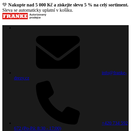
💚
Nakupte nad 5 000 Kč a získejte slevu 5 % na celý sortiment.
Sleva se automaticky uplatní v košíku.
info@franke-
drezy.cz
+420 734 592
672 (Po-Pá: 8:30 - 17:00)