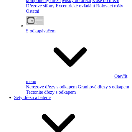
komponenty dřezu
Misky do dřezu
Koše do dřezu
Dřezové sifony
Excentrické ovládání
Rolovací rošty
Ostatní
S odkapávačem
Otevřít
menu
Nerezové dřezy s odkapem
Granitové dřezy s odkapem
Tectonite dřezy s odkapem
Sety dřezu a baterie