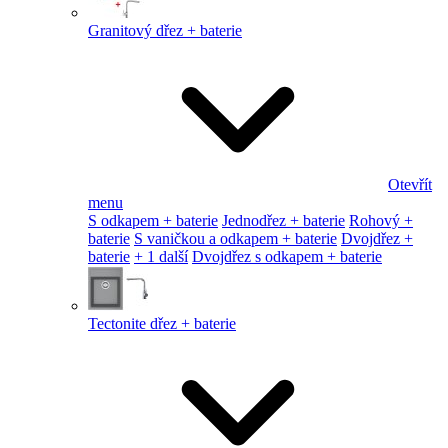
Granitový dřez + baterie
Otevřít
menu
S odkapem + baterie
Jednodřez + baterie
Rohový +
baterie
S vaničkou a odkapem + baterie
Dvojdřez +
baterie
+ 1 další
Dvojdřez s odkapem + baterie
Tectonite dřez + baterie