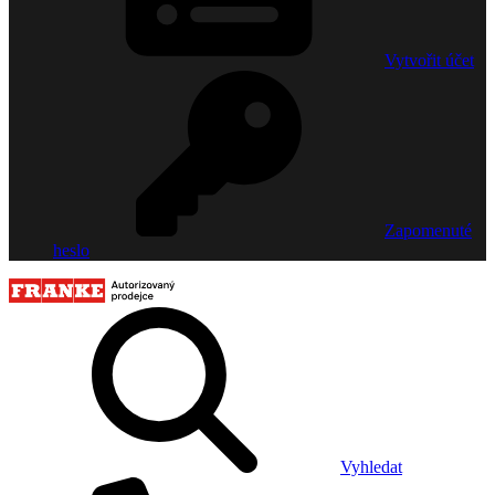
Vytvořit účet
Zapomenuté
heslo
Vyhledat