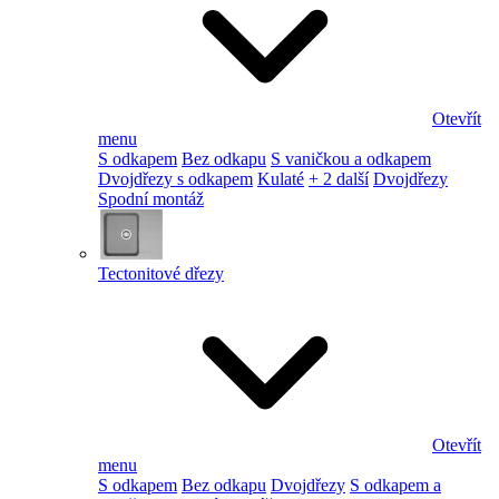
Otevřít
menu
S odkapem
Bez odkapu
S vaničkou a odkapem
Dvojdřezy s odkapem
Kulaté
+ 2 další
Dvojdřezy
Spodní montáž
Tectonitové dřezy
Otevřít
menu
S odkapem
Bez odkapu
Dvojdřezy
S odkapem a