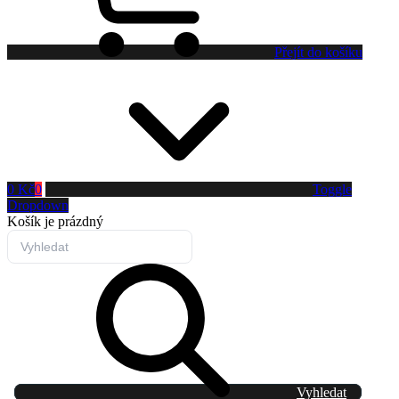
Přejít do košíku
0 Kč
0
Toggle
Dropdown
Košík
je prázdný
Vyhledat