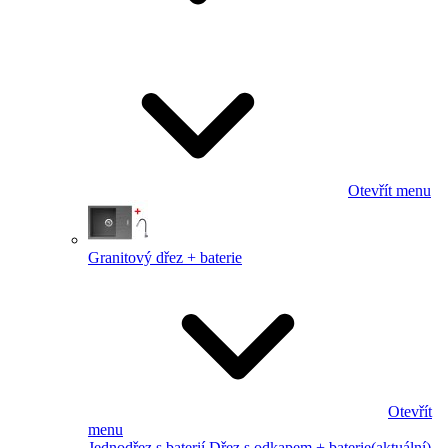
Otevřít menu
Granitový dřez + baterie
Otevřít
menu
Jednodřez s baterií
Dřez s odkapem + baterie
(aktuální)