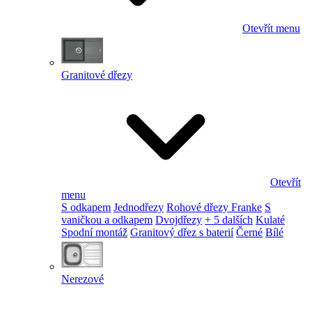
Otevřít menu
Granitové dřezy
Otevřít
menu
S odkapem
Jednodřezy
Rohové dřezy Franke
S
vaničkou a odkapem
Dvojdřezy
+ 5 dalších
Kulaté
Spodní montáž
Granitový dřez s baterií
Černé
Bílé
Nerezové