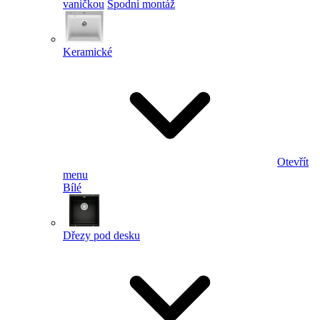
vaničkou
Spodní montáž
Keramické
Otevřít
menu
Bílé
Dřezy pod desku