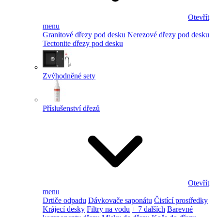
Otevřít
menu
Granitové dřezy pod desku
Nerezové dřezy pod desku
Tectonite dřezy pod desku
Zvýhodněné sety
Příslušenství dřezů
Otevřít
menu
Drtiče odpadu
Dávkovače saponátu
Čistící prostředky
Krájecí desky
Filtry na vodu
+ 7 dalších
Barevné