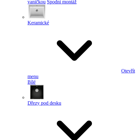
vaničkou
Spodní montáž
Keramické
Otevřít
menu
Bílé
Dřezy pod desku