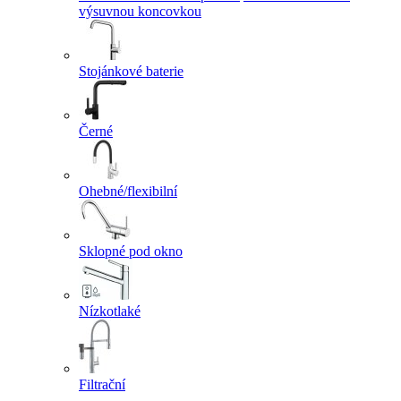
výsuvnou koncovkou
Stojánkové baterie
Černé
Ohebné/flexibilní
Sklopné pod okno
Nízkotlaké
Filtrační