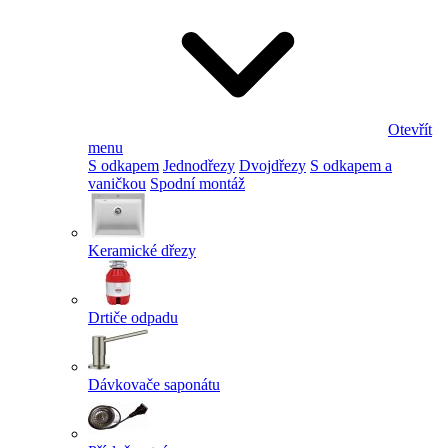
Otevřít
menu
S odkapem
Jednodřezy
Dvojdřezy
S odkapem a
vaničkou
Spodní montáž
Keramické dřezy
Drtiče odpadu
Dávkovače saponátu