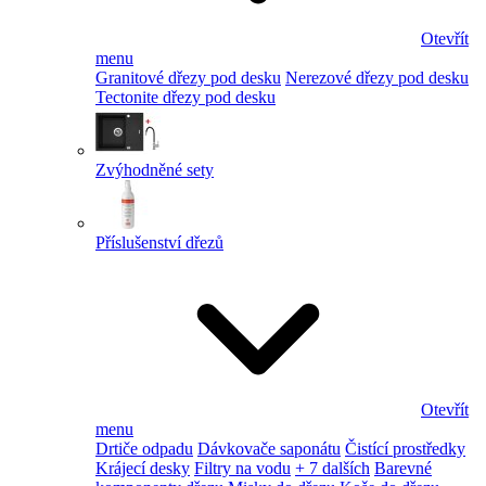
Otevřít
menu
Granitové dřezy pod desku
Nerezové dřezy pod desku
Tectonite dřezy pod desku
Zvýhodněné sety
Příslušenství dřezů
Otevřít
menu
Drtiče odpadu
Dávkovače saponátu
Čistící prostředky
Krájecí desky
Filtry na vodu
+ 7 dalších
Barevné