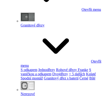
Otevřít menu
Granitové dřezy
Otevřít
menu
S odkapem
Jednodřezy
Rohové dřezy Franke
S
vaničkou a odkapem
Dvojdřezy
+ 5 dalších
Kulaté
Spodní montáž
Granitový dřez s baterií
Černé
Bílé
Nerezové