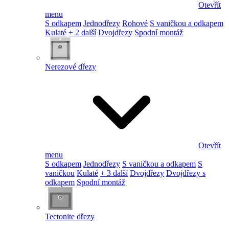
Otevřít
menu
S odkapem
Jednodřezy
Rohové
S vaničkou a odkapem
Kulaté
+ 2 další
Dvojdřezy
Spodní montáž
Nerezové dřezy
Otevřít
menu
S odkapem
Jednodřezy
S vaničkou a odkapem
S
vaničkou
Kulaté
+ 3 další
Dvojdřezy
Dvojdřezy s
odkapem
Spodní montáž
Tectonite dřezy