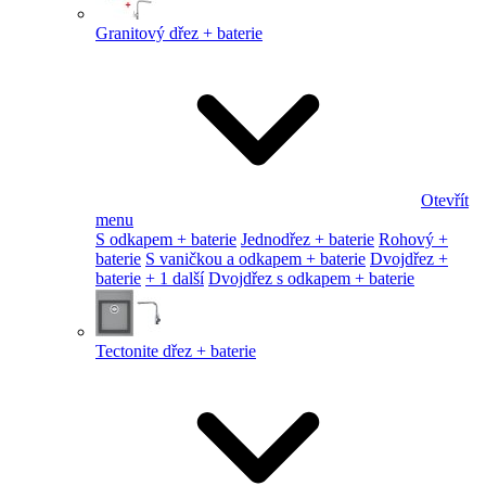
Granitový dřez + baterie
Otevřít
menu
S odkapem + baterie
Jednodřez + baterie
Rohový +
baterie
S vaničkou a odkapem + baterie
Dvojdřez +
baterie
+ 1 další
Dvojdřez s odkapem + baterie
Tectonite dřez + baterie