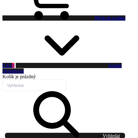
Přejít do košíku
0 Kč
0
Toggle
Dropdown
Košík
je prázdný
Vyhledat