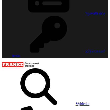
Vytvořit účet
Zapomenuté
heslo
Vyhledat