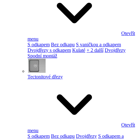
Otevřít
menu
S odkapem
Bez odkapu
S vaničkou a odkapem
Dvojdřezy s odkapem
Kulaté
+ 2 další
Dvojdřezy
Spodní montáž
Tectonitové dřezy
Otevřít
menu
S odkapem
Bez odkapu
Dvojdřezy
S odkapem a