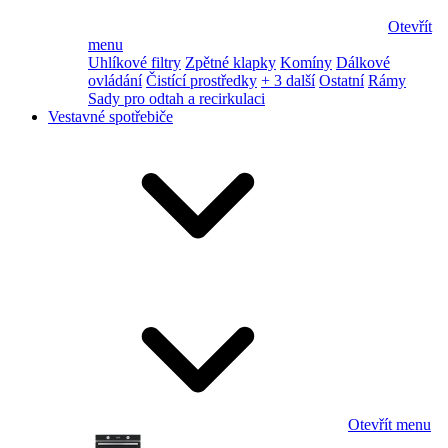
Otevřít
menu
Uhlíkové filtry
Zpětné klapky
Komíny
Dálkové
ovládání
Čistící prostředky
+ 3 další
Ostatní
Rámy
Sady pro odtah a recirkulaci
Vestavné spotřebiče
Otevřít menu