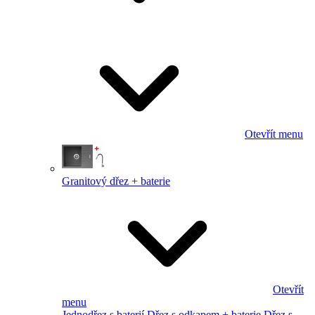
Otevřít menu
Granitový dřez + baterie
Otevřít
menu
Jednodřez s baterií
Dřez s odkapem + baterie
Dřez s