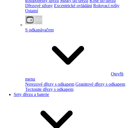
komponenty dřezu
Misky do dřezu
Koše do dřezu
Dřezové sifony
Excentrické ovládání
Rolovací rošty
Ostatní
S odkapávačem
Otevřít
menu
Nerezové dřezy s odkapem
Granitové dřezy s odkapem
Tectonite dřezy s odkapem
Sety dřezu a baterie