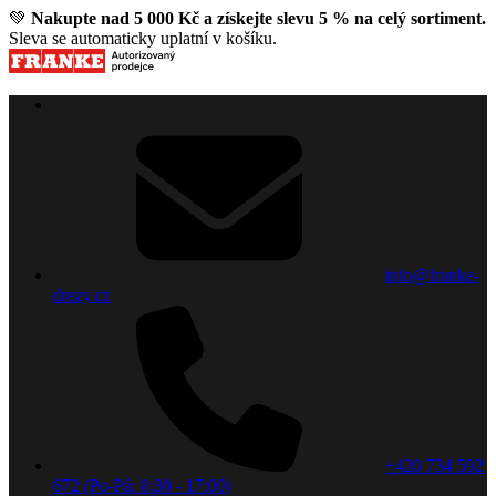
💚
Nakupte nad 5 000 Kč a získejte slevu 5 % na celý sortiment.
Sleva se automaticky uplatní v košíku.
info@franke-
drezy.cz
+420 734 592
672 (Po-Pá: 8:30 - 17:00)