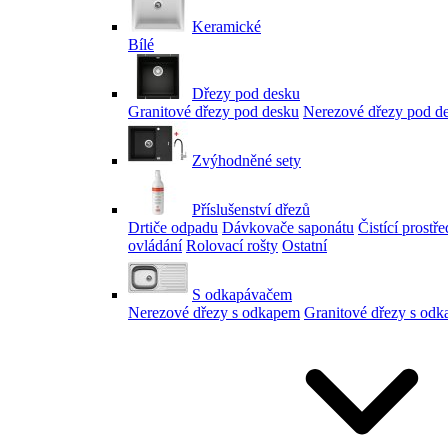
Keramické
Bílé
Dřezy pod desku
Granitové dřezy pod desku
Nerezové dřezy pod d
Zvýhodněné sety
Příslušenství dřezů
Drtiče odpadu
Dávkovače saponátu
Čistící prostř
ovládání
Rolovací rošty
Ostatní
S odkapávačem
Nerezové dřezy s odkapem
Granitové dřezy s od