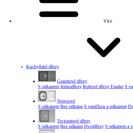
Více
Kuchyňské dřezy
Granitové dřezy
S odkapem
Jednodřezy
Rohové dřezy Franke
S v
Nerezové
S odkapem
Bez odkapu
S vaničkou a odkapem
Dv
Tectonitové dřezy
S odkapem
Bez odkapu
Dvojdřezy
S odkapem a v