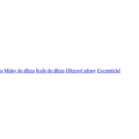
zu
Misky do dřezu
Koše do dřezu
Dřezové sifony
Excentrické