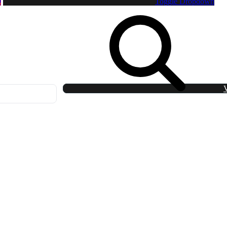
0
Toggle Dropdown
V