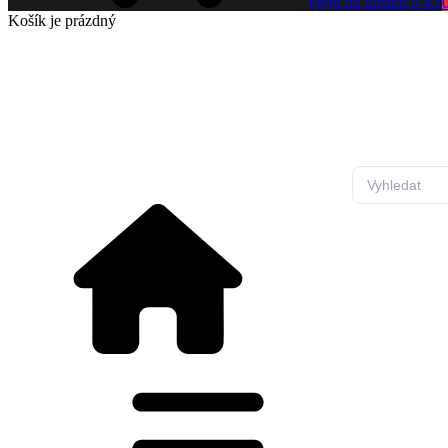
Přejít do košíku
0 Kč
Košík
je prázdný