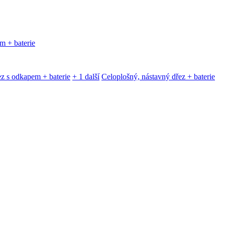
m + baterie
z s odkapem + baterie
+ 1 další
Celoplošný, nástavný dřez + baterie