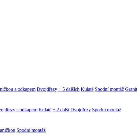
aničkou a odkapem
Dvojdřezy
+ 5 dalších
Kulaté
Spodní montáž
Granit
ojdřezy s odkapem
Kulaté
+ 2 další
Dvojdřezy
Spodní montáž
aničkou
Spodní montáž