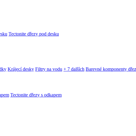
esku
Tectonite dřezy pod desku
edky
Krájecí desky
Filtry na vodu
+ 7 dalších
Barevné komponenty dře
kapem
Tectonite dřezy s odkapem