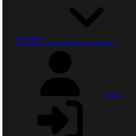
Jak nakoupit?
Jak nakoupit?
Doprava a platba
Poradna
Společnost
Váš účet