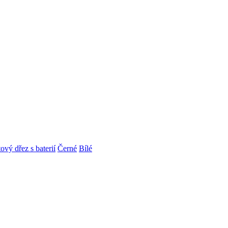
ový dřez s baterií
Černé
Bílé