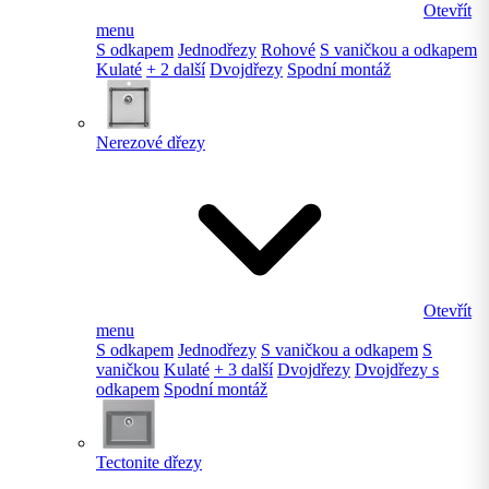
Otevřít
menu
S odkapem
Jednodřezy
Rohové
S vaničkou a odkapem
Kulaté
+ 2 další
Dvojdřezy
Spodní montáž
Nerezové dřezy
Otevřít
menu
S odkapem
Jednodřezy
S vaničkou a odkapem
S
vaničkou
Kulaté
+ 3 další
Dvojdřezy
Dvojdřezy s
odkapem
Spodní montáž
Tectonite dřezy