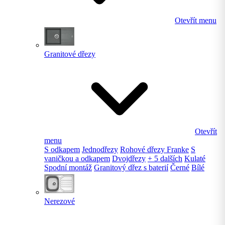
Otevřít menu
Granitové dřezy
Otevřít
menu
S odkapem
Jednodřezy
Rohové dřezy Franke
S
vaničkou a odkapem
Dvojdřezy
+ 5 dalších
Kulaté
Spodní montáž
Granitový dřez s baterií
Černé
Bílé
Nerezové