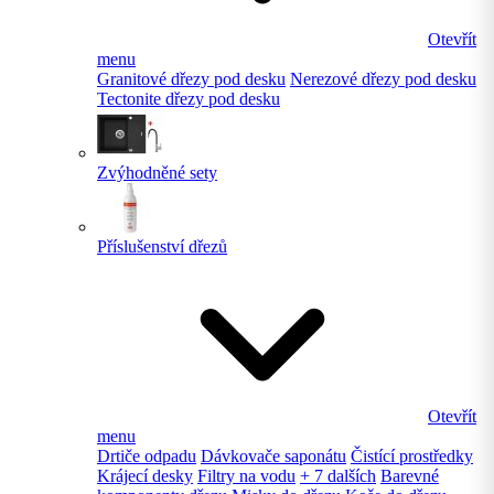
Otevřít
menu
Granitové dřezy pod desku
Nerezové dřezy pod desku
Tectonite dřezy pod desku
Zvýhodněné sety
Příslušenství dřezů
Otevřít
menu
Drtiče odpadu
Dávkovače saponátu
Čistící prostředky
Krájecí desky
Filtry na vodu
+ 7 dalších
Barevné