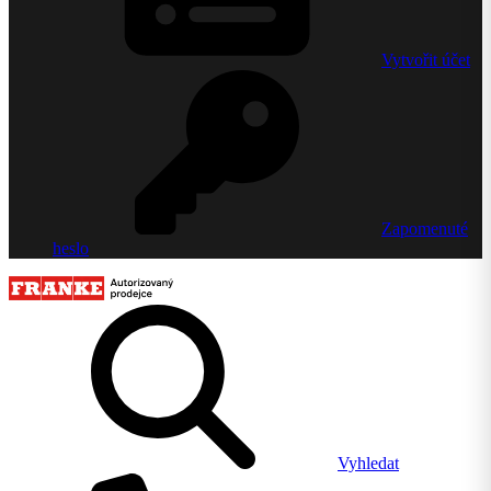
Vytvořit účet
Zapomenuté
heslo
Vyhledat