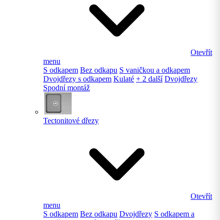
Otevřít
menu
S odkapem
Bez odkapu
S vaničkou a odkapem
Dvojdřezy s odkapem
Kulaté
+ 2 další
Dvojdřezy
Spodní montáž
Tectonitové dřezy
Otevřít
menu
S odkapem
Bez odkapu
Dvojdřezy
S odkapem a