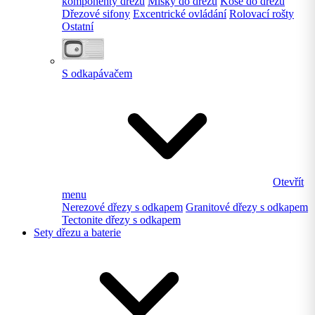
komponenty dřezu
Misky do dřezu
Koše do dřezu
Dřezové sifony
Excentrické ovládání
Rolovací rošty
Ostatní
S odkapávačem
Otevřít
menu
Nerezové dřezy s odkapem
Granitové dřezy s odkapem
Tectonite dřezy s odkapem
Sety dřezu a baterie