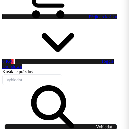
Přejít do košíku
0 Kč
0
Toggle
Dropdown
Košík
je prázdný
Vyhledat