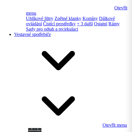
Otevřít
menu
Uhlíkové filtry
Zpětné klapky
Komíny
Dálkové
ovládání
Čistící prostředky
+ 3 další
Ostatní
Rámy
Sady pro odtah a recirkulaci
Vestavné spotřebiče
Otevřít menu