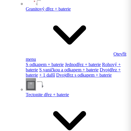
Granitový dřez + baterie
Otevřít
menu
S odkapem + baterie
Jednodřez + baterie
Rohový +
baterie
S vaničkou a odkapem + baterie
Dvojdřez +
baterie
+ 1 další
Dvojdřez s odkapem + baterie
Tectonite dřez + baterie