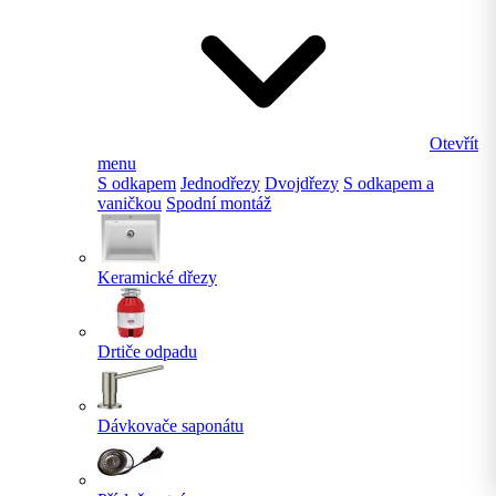
Otevřít
menu
S odkapem
Jednodřezy
Dvojdřezy
S odkapem a
vaničkou
Spodní montáž
Keramické dřezy
Drtiče odpadu
Dávkovače saponátu