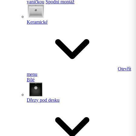
vaničkou
Spodní montáž
Keramické
Otevřít
menu
Bílé
Dřezy pod desku