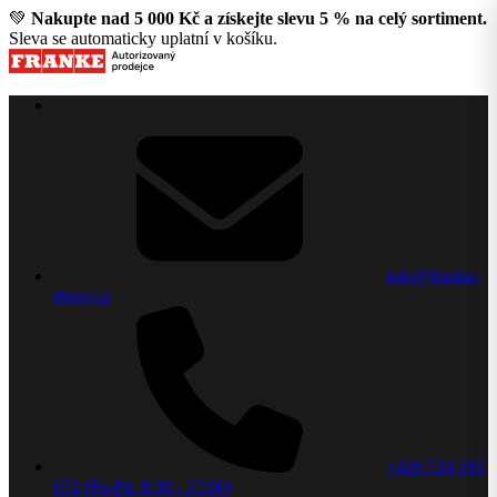
💚
Nakupte nad 5 000 Kč a získejte slevu 5 % na celý sortiment.
Sleva se automaticky uplatní v košíku.
info@franke-
drezy.cz
+420 734 592
672 (Po-Pá: 8:30 - 17:00)