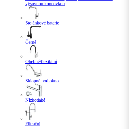
výsuvnou koncovkou
Stojánkové baterie
Černé
Ohebné/flexibilní
Sklopné pod okno
Nízkotlaké
Filtrační