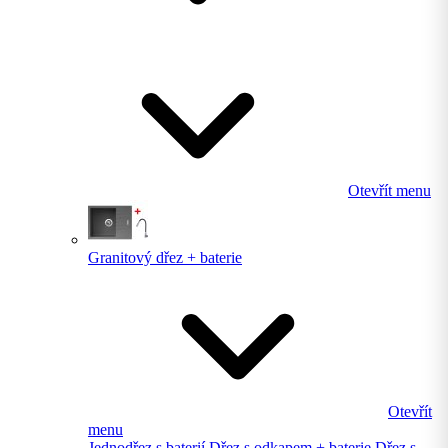
Otevřít menu
Granitový dřez + baterie
Otevřít
menu
Jednodřez s baterií
Dřez s odkapem + baterie
Dřez s