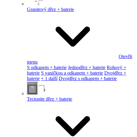
Granitový dřez + baterie
Otevřít
menu
S odkapem + baterie
Jednodřez + baterie
Rohový +
baterie
S vaničkou a odkapem + baterie
Dvojdřez +
baterie
+ 1 další
Dvojdřez s odkapem + baterie
Tectonite dřez + baterie