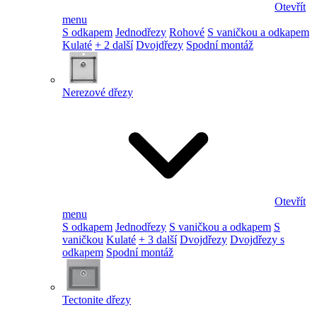
Otevřít
menu
S odkapem
Jednodřezy
Rohové
S vaničkou a odkapem
Kulaté
+ 2 další
Dvojdřezy
Spodní montáž
Nerezové dřezy
Otevřít
menu
S odkapem
Jednodřezy
S vaničkou a odkapem
S
vaničkou
Kulaté
+ 3 další
Dvojdřezy
Dvojdřezy s
odkapem
Spodní montáž
Tectonite dřezy