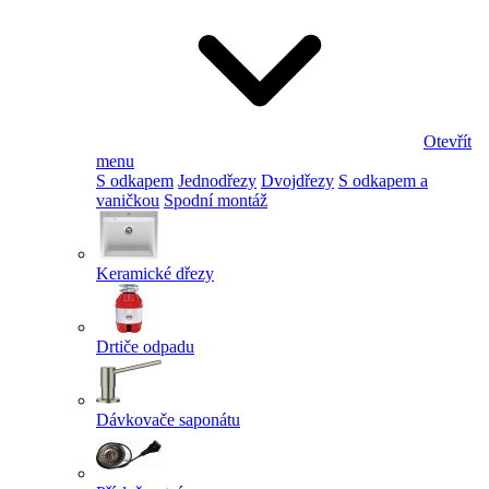
Otevřít
menu
S odkapem
Jednodřezy
Dvojdřezy
S odkapem a
vaničkou
Spodní montáž
Keramické dřezy
Drtiče odpadu
Dávkovače saponátu