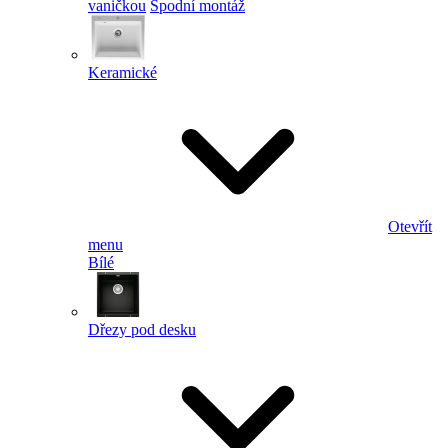
vaničkou
Spodní montáž
Keramické
Otevřít
menu
Bílé
Dřezy pod desku