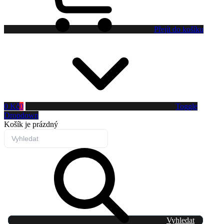
Přejít do košíku
0 Kč
0
Toggle
Dropdown
Košík
je prázdný
Vyhledat