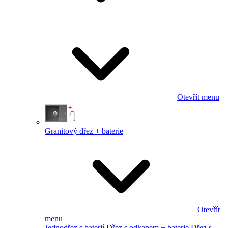
Otevřít menu
Granitový dřez + baterie
Otevřít
menu
Jednodřez s baterií
Dřez s odkapem + baterie
Dřez s