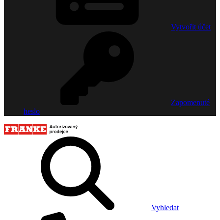
Vytvořit účet
Zapomenuté
heslo
Vyhledat