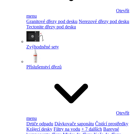
Otevřít
menu
Granitové dřezy pod desku
Nerezové dřezy pod desku
Tectonite dřezy pod desku
Zvýhodněné sety
Příslušenství dřezů
Otevřít
menu
Drtiče odpadu
Dávkovače saponátu
Čistící prostředky
Krájecí desky
Filtry na vodu
+ 7 dalších
Barevné