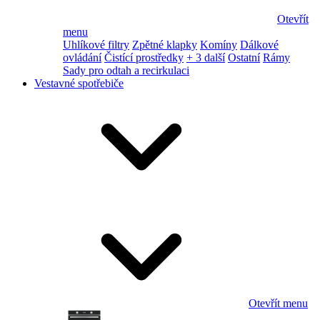
Otevřít
menu
Uhlíkové filtry
Zpětné klapky
Komíny
Dálkové
ovládání
Čistící prostředky
+ 3 další
Ostatní
Rámy
Sady pro odtah a recirkulaci
Vestavné spotřebiče
Otevřít menu