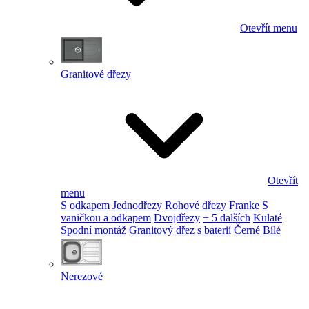
Otevřít menu
Granitové dřezy
Otevřít
menu
S odkapem
Jednodřezy
Rohové dřezy Franke
S
vaničkou a odkapem
Dvojdřezy
+ 5 dalších
Kulaté
Spodní montáž
Granitový dřez s baterií
Černé
Bílé
Nerezové