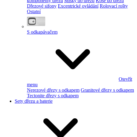
komponenty dřezu
Misky do dřezu
Koše do dřezu
Dřezové sifony
Excentrické ovládání
Rolovací rošty
Ostatní
S odkapávačem
Otevřít
menu
Nerezové dřezy s odkapem
Granitové dřezy s odkapem
Tectonite dřezy s odkapem
Sety dřezu a baterie