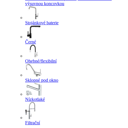
výsuvnou koncovkou
Stojánkové baterie
Černé
Ohebné/flexibilní
Sklopné pod okno
Nízkotlaké
Filtrační