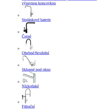
výsuvnou koncovkou
Stojánkové baterie
Černé
Ohebné/flexibilní
Sklopné pod okno
Nízkotlaké
Filtrační