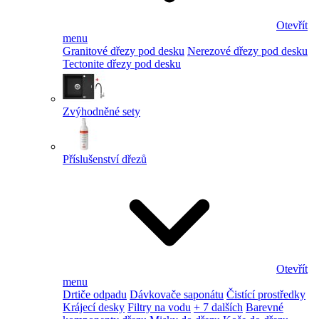
Otevřít
menu
Granitové dřezy pod desku
Nerezové dřezy pod desku
Tectonite dřezy pod desku
Zvýhodněné sety
Příslušenství dřezů
Otevřít
menu
Drtiče odpadu
Dávkovače saponátu
Čistící prostředky
Krájecí desky
Filtry na vodu
+ 7 dalších
Barevné