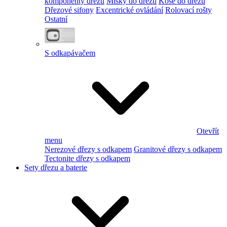
komponenty dřezu
Misky do dřezu
Koše do dřezu
Dřezové sifony
Excentrické ovládání
Rolovací rošty
Ostatní
S odkapávačem
Otevřít
menu
Nerezové dřezy s odkapem
Granitové dřezy s odkapem
Tectonite dřezy s odkapem
Sety dřezu a baterie