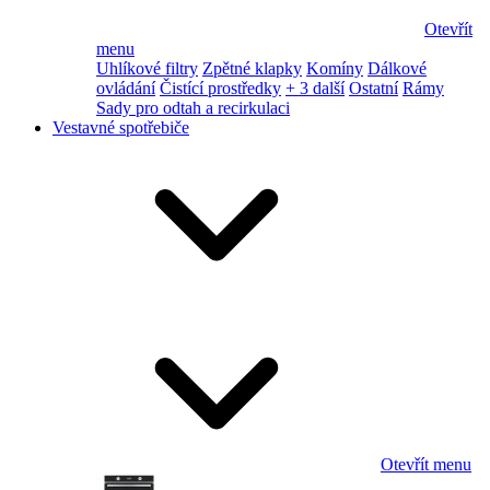
Otevřít
menu
Uhlíkové filtry
Zpětné klapky
Komíny
Dálkové
ovládání
Čistící prostředky
+ 3 další
Ostatní
Rámy
Sady pro odtah a recirkulaci
Vestavné spotřebiče
Otevřít menu