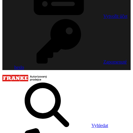
Vytvořit účet
Zapomenuté
heslo
Vyhledat