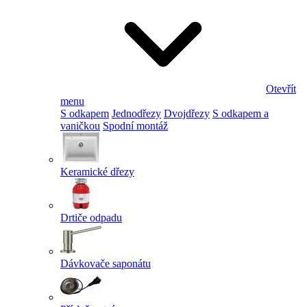
Otevřít
menu
S odkapem
Jednodřezy
Dvojdřezy
S odkapem a
vaničkou
Spodní montáž
Keramické dřezy
Drtiče odpadu
Dávkovače saponátu