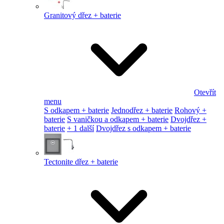
Granitový dřez + baterie
Otevřít
menu
S odkapem + baterie
Jednodřez + baterie
Rohový +
baterie
S vaničkou a odkapem + baterie
Dvojdřez +
baterie
+ 1 další
Dvojdřez s odkapem + baterie
Tectonite dřez + baterie