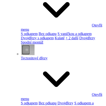
Otevřít
menu
S odkapem
Bez odkapu
S vaničkou a odkapem
Dvojdřezy s odkapem
Kulaté
+ 2 další
Dvojdřezy
Spodní montáž
Tectonitové dřezy
Otevřít
menu
S odkapem
Bez odkapu
Dvojdřezy
S odkapem a