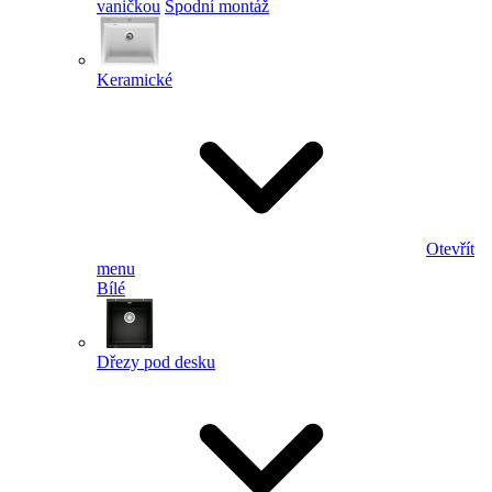
vaničkou
Spodní montáž
Keramické
Otevřít
menu
Bílé
Dřezy pod desku