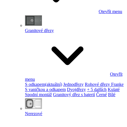
Otevřít menu
Granitové dřezy
Otevřít
menu
S odkapem
(aktuální)
Jednodřezy
Rohové dřezy Franke
S vaničkou a odkapem
Dvojdřezy
+ 5 dalších
Kulaté
Spodní montáž
Granitový dřez s baterií
Černé
Bílé
Nerezové