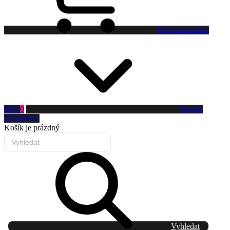
Přejít do košíku
0 Kč
0
Toggle
Dropdown
Košík
je prázdný
Vyhledat