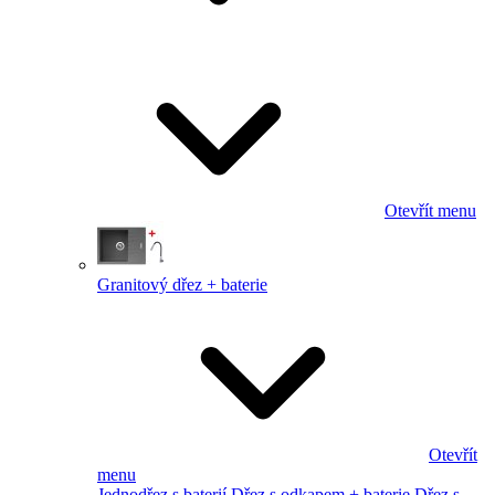
Otevřít menu
Granitový dřez + baterie
Otevřít
menu
Jednodřez s baterií
Dřez s odkapem + baterie
Dřez s