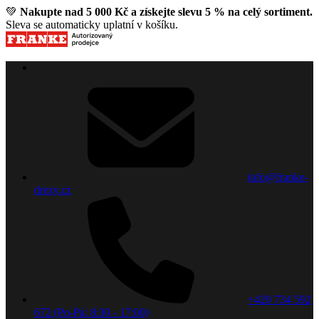
💚
Nakupte nad 5 000 Kč a získejte slevu 5 % na celý sortiment.
Sleva se automaticky uplatní v košíku.
info@franke-
drezy.cz
+420 734 592
672 (Po-Pá: 8:30 - 17:00)