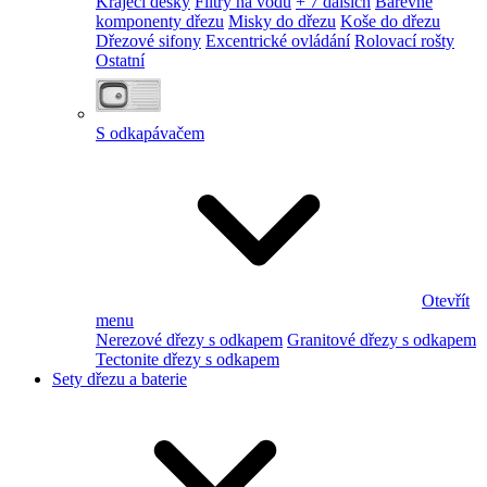
Krájecí desky
Filtry na vodu
+ 7 dalších
Barevné
komponenty dřezu
Misky do dřezu
Koše do dřezu
Dřezové sifony
Excentrické ovládání
Rolovací rošty
Ostatní
S odkapávačem
Otevřít
menu
Nerezové dřezy s odkapem
Granitové dřezy s odkapem
Tectonite dřezy s odkapem
Sety dřezu a baterie