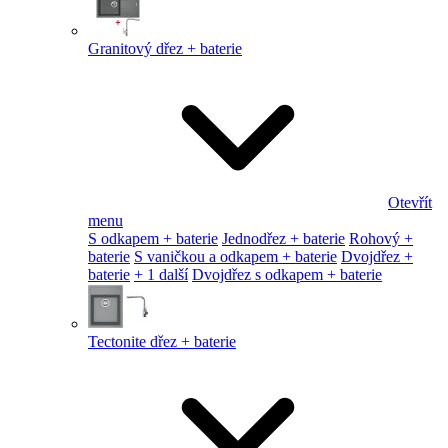
Granitový dřez + baterie
Otevřít
menu
S odkapem + baterie
Jednodřez + baterie
Rohový +
baterie
S vaničkou a odkapem + baterie
Dvojdřez +
baterie
+ 1 další
Dvojdřez s odkapem + baterie
Tectonite dřez + baterie