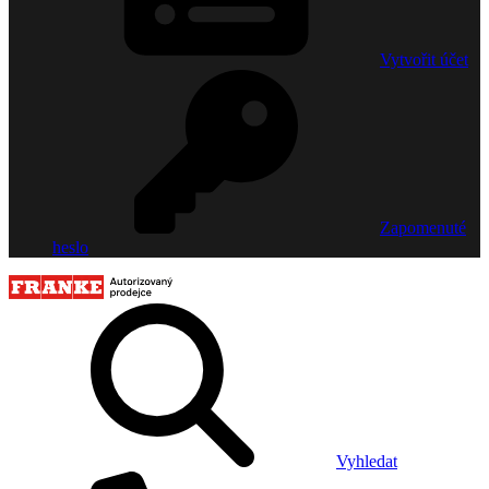
Vytvořit účet
Zapomenuté
heslo
Vyhledat