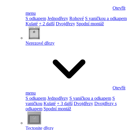
Otevřít
menu
S odkapem
Jednodřezy
Rohové
S vaničkou a odkapem
Kulaté
+ 2 další
Dvojdřezy
Spodní montáž
Nerezové dřezy
Otevřít
menu
S odkapem
Jednodřezy
S vaničkou a odkapem
S
vaničkou
Kulaté
+ 3 další
Dvojdřezy
Dvojdřezy s
odkapem
Spodní montáž
Tectonite dřezy