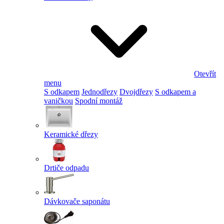
Otevřít
menu
S odkapem
Jednodřezy
Dvojdřezy
S odkapem a
vaničkou
Spodní montáž
Keramické dřezy
Drtiče odpadu
Dávkovače saponátu