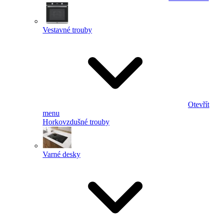
Vestavné trouby
Otevřít
menu
Horkovzdušné trouby
Varné desky