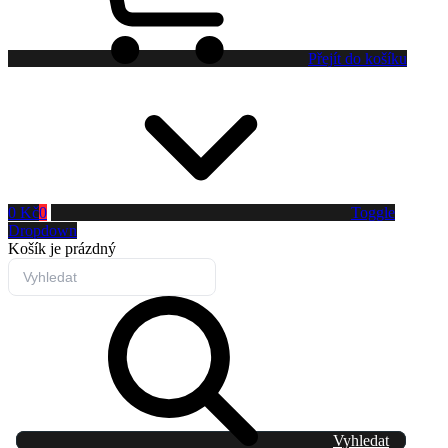
Přejít do košíku
0 Kč
0
Toggle
Dropdown
Košík
je prázdný
Vyhledat