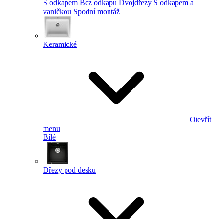
S odkapem
Bez odkapu
Dvojdřezy
S odkapem a
vaničkou
Spodní montáž
Keramické
Otevřít
menu
Bílé
Dřezy pod desku