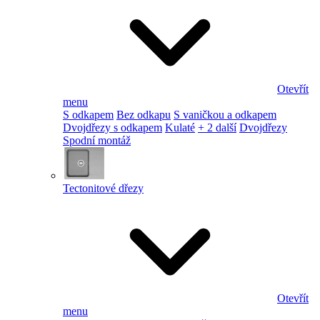
Otevřít
menu
S odkapem
Bez odkapu
S vaničkou a odkapem
Dvojdřezy s odkapem
Kulaté
+ 2 další
Dvojdřezy
Spodní montáž
Tectonitové dřezy
Otevřít
menu