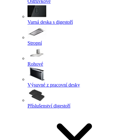
Ostrůvkové
Varná deska s digestoří
Stropní
Rohové
Výsuvné z pracovní desky
Příslušenství digestoří