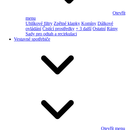
Otevřít
menu
Uhlíkové filtry
Zpětné klapky
Komíny
Dálkové
ovládání
Čistící prostředky
+ 3 další
Ostatní
Rámy
Sady pro odtah a recirkulaci
Vestavné spotřebiče
Otevřít menu