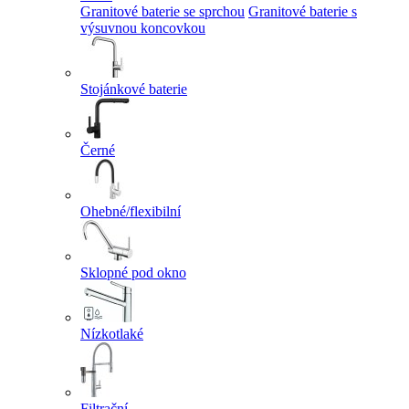
Granitové baterie se sprchou
Granitové baterie s
výsuvnou koncovkou
Stojánkové baterie
Černé
Ohebné/flexibilní
Sklopné pod okno
Nízkotlaké
Filtrační