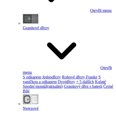
Otevřít menu
Granitové dřezy
Otevřít
menu
S odkapem
Jednodřezy
Rohové dřezy Franke
S
vaničkou a odkapem
Dvojdřezy
+ 5 dalších
Kulaté
Spodní montáž
(aktuální)
Granitový dřez s baterií
Černé
Bílé
Nerezové