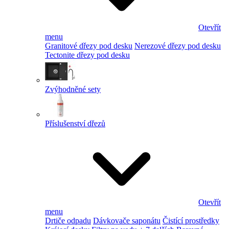
Otevřít
menu
Granitové dřezy pod desku
Nerezové dřezy pod desku
Tectonite dřezy pod desku
Zvýhodněné sety
Příslušenství dřezů
Otevřít
menu
Drtiče odpadu
Dávkovače saponátu
Čistící prostředky