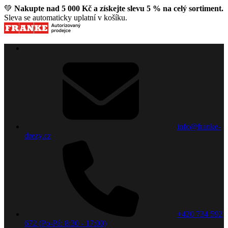
💚
Nakupte nad 5 000 Kč a získejte slevu 5 % na celý sortiment.
Sleva se automaticky uplatní v košíku.
info@franke-
drezy.cz
+420 734 592
672 (Po-Pá: 8:30 - 17:00)