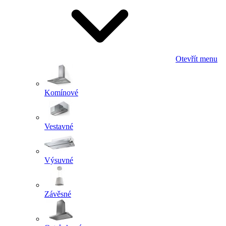
Otevřít menu
Komínové
Vestavné
Výsuvné
Závěsné