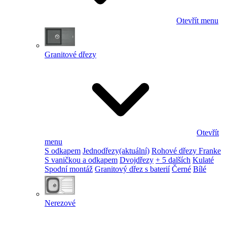
Otevřít menu
Granitové dřezy
Otevřít
menu
S odkapem
Jednodřezy
(aktuální)
Rohové dřezy Franke
S vaničkou a odkapem
Dvojdřezy
+ 5 dalších
Kulaté
Spodní montáž
Granitový dřez s baterií
Černé
Bílé
Nerezové