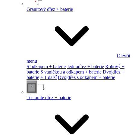
Granitový dřez + baterie
Otevřít
menu
S odkapem + baterie
Jednodřez + baterie
Rohový +
baterie
S vaničkou a odkapem + baterie
Dvojdřez +
baterie
+ 1 další
Dvojdřez s odkapem + baterie
Tectonite dřez + baterie