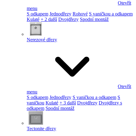
Otevřít
menu
S odkapem
Jednodřezy
Rohové
S vaničkou a odkapem
Kulaté
+ 2 další
Dvojdřezy
Spodní montáž
Nerezové dřezy
Otevřít
menu
S odkapem
Jednodřezy
S vaničkou a odkapem
S
vaničkou
Kulaté
+ 3 další
Dvojdřezy
Dvojdřezy s
odkapem
Spodní montáž
Tectonite dřezy