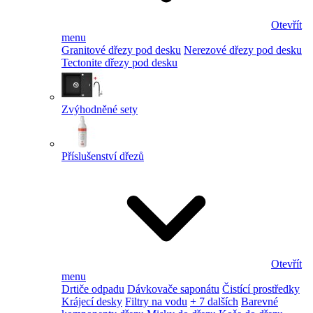
Otevřít
menu
Granitové dřezy pod desku
Nerezové dřezy pod desku
Tectonite dřezy pod desku
Zvýhodněné sety
Příslušenství dřezů
Otevřít
menu
Drtiče odpadu
Dávkovače saponátu
Čistící prostředky
Krájecí desky
Filtry na vodu
+ 7 dalších
Barevné