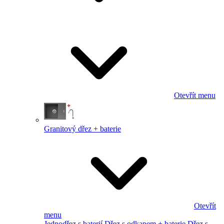
Otevřít menu
Granitový dřez + baterie
Otevřít
menu
Jednodřez s baterií
Dřez s odkapem + baterie
Dřez s