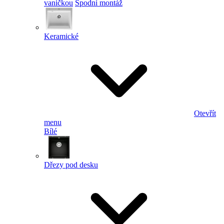
vaničkou
Spodní montáž
Keramické
Otevřít
menu
Bílé
Dřezy pod desku