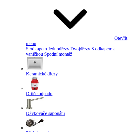
Otevřít
menu
S odkapem
Jednodřezy
Dvojdřezy
S odkapem a
vaničkou
Spodní montáž
Keramické dřezy
Drtiče odpadu
Dávkovače saponátu