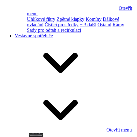
Otevřít
menu
Uhlíkové filtry
Zpětné klapky
Komíny
Dálkové
ovládání
Čistící prostředky
+ 3 další
Ostatní
Rámy
Sady pro odtah a recirkulaci
Vestavné spotřebiče
Otevřít menu