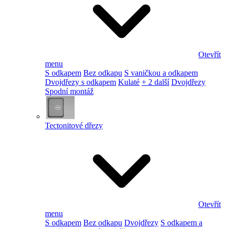
Otevřít
menu
S odkapem
Bez odkapu
S vaničkou a odkapem
Dvojdřezy s odkapem
Kulaté
+ 2 další
Dvojdřezy
Spodní montáž
Tectonitové dřezy
Otevřít
menu
S odkapem
Bez odkapu
Dvojdřezy
S odkapem a