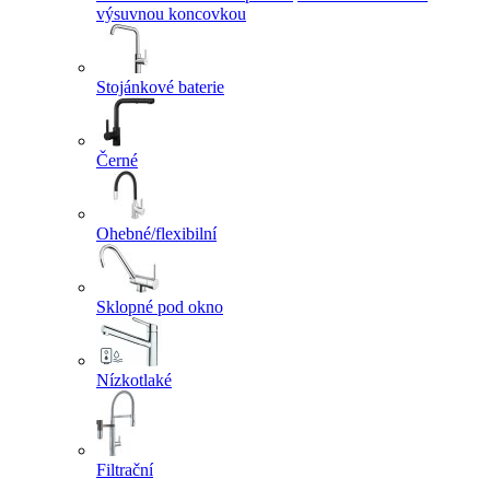
výsuvnou koncovkou
Stojánkové baterie
Černé
Ohebné/flexibilní
Sklopné pod okno
Nízkotlaké
Filtrační