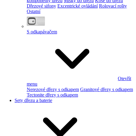
komponenty dřezu
Misky do dřezu
Koše do dřezu
Dřezové sifony
Excentrické ovládání
Rolovací rošty
Ostatní
S odkapávačem
Otevřít
menu
Nerezové dřezy s odkapem
Granitové dřezy s odkapem
Tectonite dřezy s odkapem
Sety dřezu a baterie