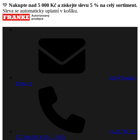
💚
Nakupte nad 5 000 Kč a získejte slevu 5 % na celý sortiment.
Sleva se automaticky uplatní v košíku.
info@franke-
drezy.cz
+420 734 592
672 (Po-Pá: 8:30 - 17:00)