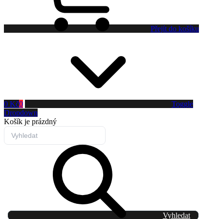
Přejít do košíku
0 Kč
0
Toggle
Dropdown
Košík
je prázdný
Vyhledat