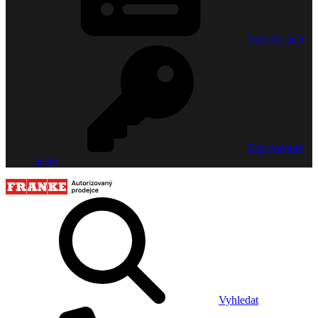
Vytvořit účet
Zapomenuté
heslo
Vyhledat