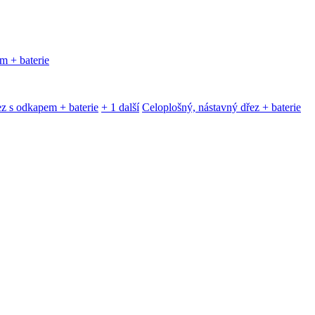
m + baterie
z s odkapem + baterie
+ 1 další
Celoplošný, nástavný dřez + baterie