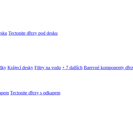
esku
Tectonite dřezy pod desku
edky
Krájecí desky
Filtry na vodu
+ 7 dalších
Barevné komponenty dře
kapem
Tectonite dřezy s odkapem