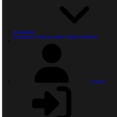
Jak nakoupit?
Jak nakoupit?
Doprava a platba
Poradna
Společnost
Váš účet