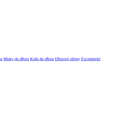
zu
Misky do dřezu
Koše do dřezu
Dřezové sifony
Excentrické