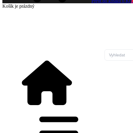
Přejít do košíku
0 Kč
Košík
je prázdný