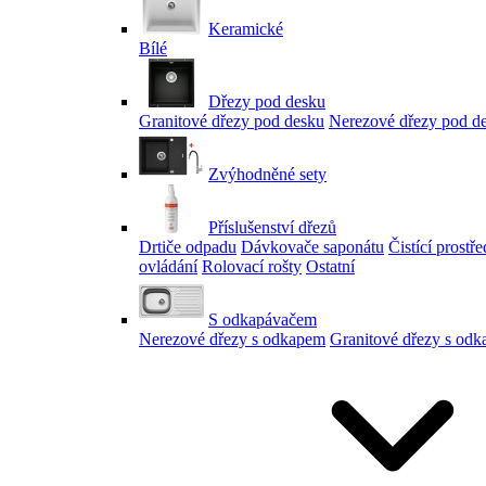
Keramické
Bílé
Dřezy pod desku
Granitové dřezy pod desku
Nerezové dřezy pod d
Zvýhodněné sety
Příslušenství dřezů
Drtiče odpadu
Dávkovače saponátu
Čistící prostř
ovládání
Rolovací rošty
Ostatní
S odkapávačem
Nerezové dřezy s odkapem
Granitové dřezy s od