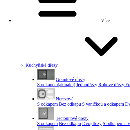
Více
Kuchyňské dřezy
Granitové dřezy
S odkapem
(aktuální)
Jednodřezy
Rohové dřezy Fr
Nerezové
S odkapem
Bez odkapu
S vaničkou a odkapem
Dv
Tectonitové dřezy
S odkapem
Bez odkapu
Dvojdřezy
S odkapem a v