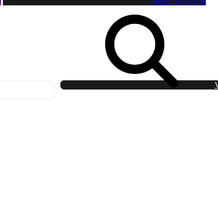
0
Toggle Dropdown
V