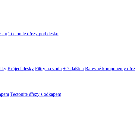
esku
Tectonite dřezy pod desku
edky
Krájecí desky
Filtry na vodu
+ 7 dalších
Barevné komponenty dře
kapem
Tectonite dřezy s odkapem