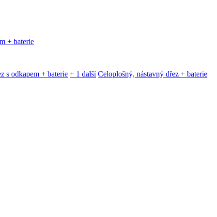
m + baterie
z s odkapem + baterie
+ 1 další
Celoplošný, nástavný dřez + baterie