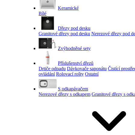
Keramické
Bílé
Dřezy pod desku
Granitové dřezy pod desku
Nerezové dřezy pod d
Zvýhodněné sety
Příslušenství dřezů
Drtiče odpadu
Dávkovače saponátu
Čistící prostř
ovládání
Rolovací rošty
Ostatní
S odkapávačem
Nerezové dřezy s odkapem
Granitové dřezy s od