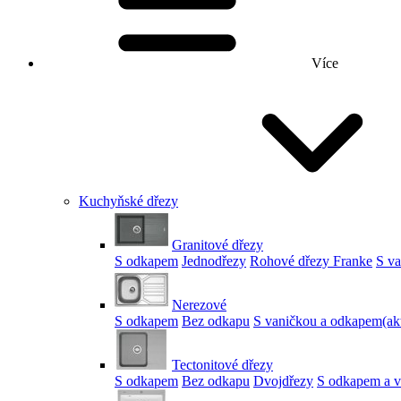
Více
Kuchyňské dřezy
Granitové dřezy
S odkapem
Jednodřezy
Rohové dřezy Franke
S v
Nerezové
S odkapem
Bez odkapu
S vaničkou a odkapem
(ak
Tectonitové dřezy
S odkapem
Bez odkapu
Dvojdřezy
S odkapem a v