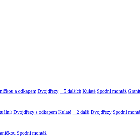
aničkou a odkapem
Dvojdřezy
+ 5 dalších
Kulaté
Spodní montáž
Granit
tuální)
Dvojdřezy s odkapem
Kulaté
+ 2 další
Dvojdřezy
Spodní mont
aničkou
Spodní montáž