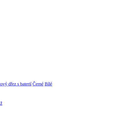
ový dřez s baterií
Černé
Bílé
áž