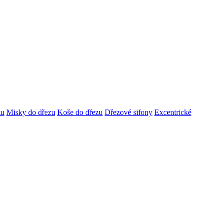
zu
Misky do dřezu
Koše do dřezu
Dřezové sifony
Excentrické