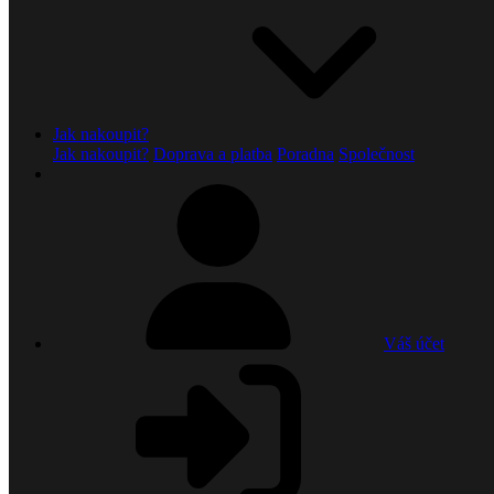
Jak nakoupit?
Jak nakoupit?
Doprava a platba
Poradna
Společnost
Váš účet