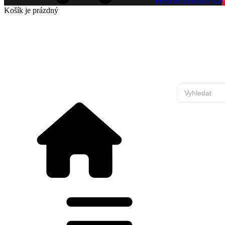
Přejít do košíku
0 Kč
Košík
je prázdný