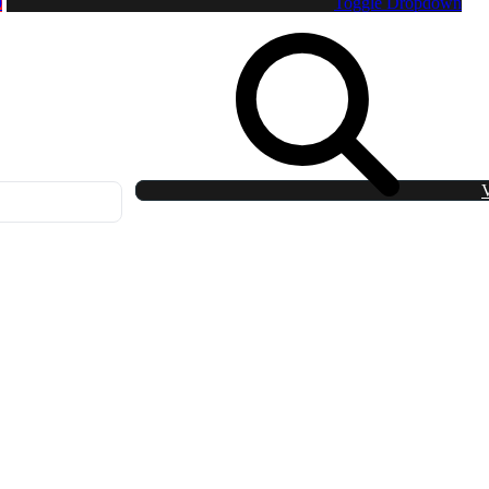
0
Toggle Dropdown
V