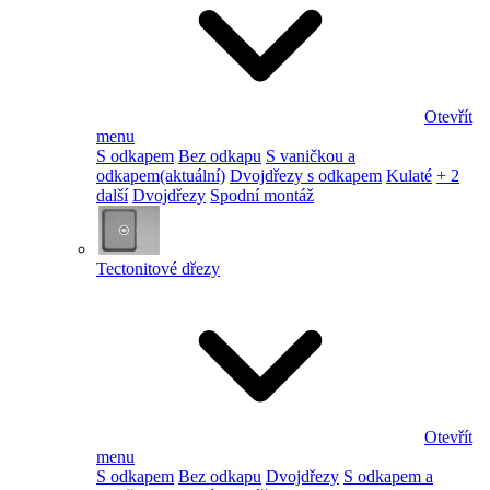
Otevřít
menu
S odkapem
Bez odkapu
S vaničkou a
odkapem
(aktuální)
Dvojdřezy s odkapem
Kulaté
+ 2
další
Dvojdřezy
Spodní montáž
Tectonitové dřezy
Otevřít
menu
S odkapem
Bez odkapu
Dvojdřezy
S odkapem a