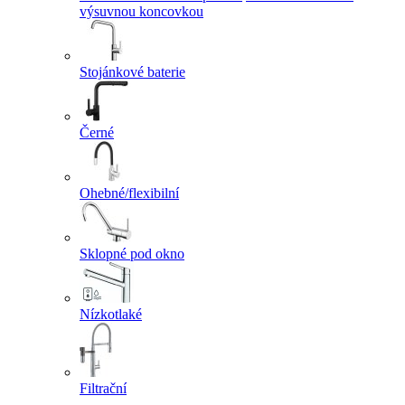
výsuvnou koncovkou
Stojánkové baterie
Černé
Ohebné/flexibilní
Sklopné pod okno
Nízkotlaké
Filtrační