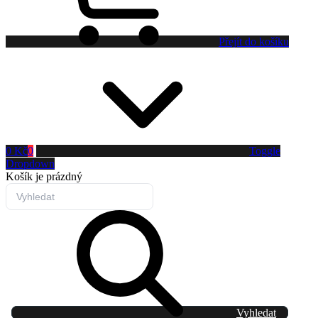
Přejít do košíku
0 Kč
0
Toggle
Dropdown
Košík
je prázdný
Vyhledat