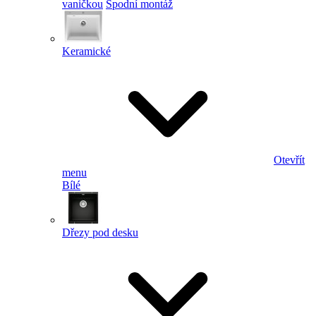
vaničkou
Spodní montáž
Keramické
Otevřít
menu
Bílé
Dřezy pod desku