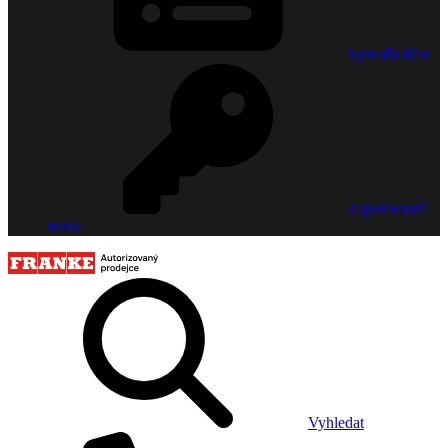
Vytvořit účet
Zapomenuté
heslo
Vyhledat