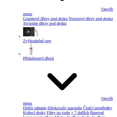
Otevřít
menu
Granitové dřezy pod desku
Nerezové dřezy pod desku
Tectonite dřezy pod desku
Zvýhodněné sety
Příslušenství dřezů
Otevřít
menu
Drtiče odpadu
Dávkovače saponátu
Čistící prostředky
Krájecí desky
Filtry na vodu
+ 7 dalších
Barevné