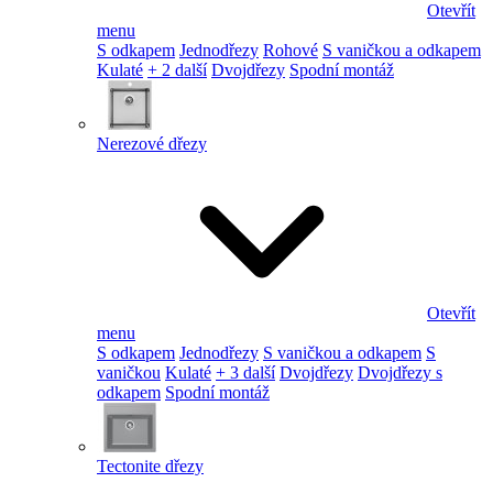
Otevřít
menu
S odkapem
Jednodřezy
Rohové
S vaničkou a odkapem
Kulaté
+ 2 další
Dvojdřezy
Spodní montáž
Nerezové dřezy
Otevřít
menu
S odkapem
Jednodřezy
S vaničkou a odkapem
S
vaničkou
Kulaté
+ 3 další
Dvojdřezy
Dvojdřezy s
odkapem
Spodní montáž
Tectonite dřezy