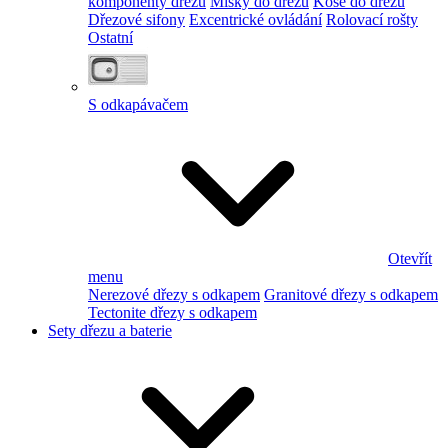
komponenty dřezu
Misky do dřezu
Koše do dřezu
Dřezové sifony
Excentrické ovládání
Rolovací rošty
Ostatní
S odkapávačem
Otevřít
menu
Nerezové dřezy s odkapem
Granitové dřezy s odkapem
Tectonite dřezy s odkapem
Sety dřezu a baterie