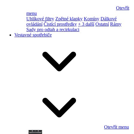
Otevřít
menu
Uhlíkové filtry
Zpětné klapky
Komíny
Dálkové
ovládání
Čistící prostředky
+ 3 další
Ostatní
Rámy
Sady pro odtah a recirkulaci
Vestavné spotřebiče
Otevřít menu