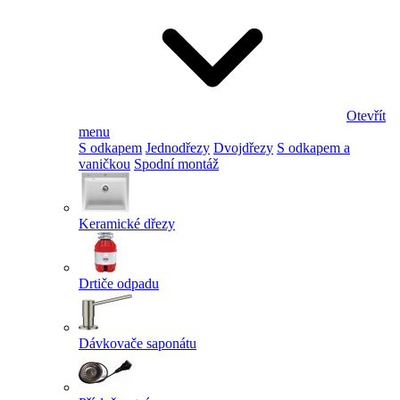
Otevřít
menu
S odkapem
Jednodřezy
Dvojdřezy
S odkapem a
vaničkou
Spodní montáž
Keramické dřezy
Drtiče odpadu
Dávkovače saponátu