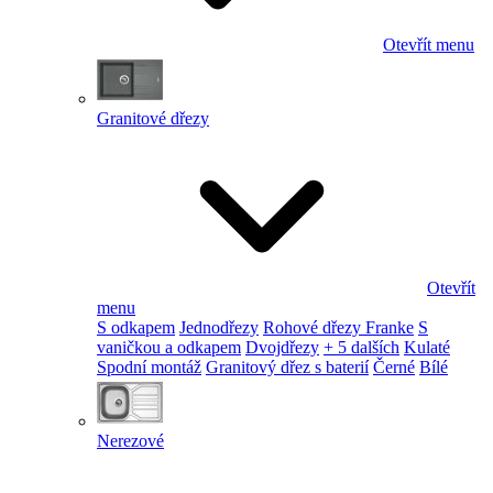
Otevřít menu
Granitové dřezy
Otevřít
menu
S odkapem
Jednodřezy
Rohové dřezy Franke
S
vaničkou a odkapem
Dvojdřezy
+ 5 dalších
Kulaté
Spodní montáž
Granitový dřez s baterií
Černé
Bílé
Nerezové