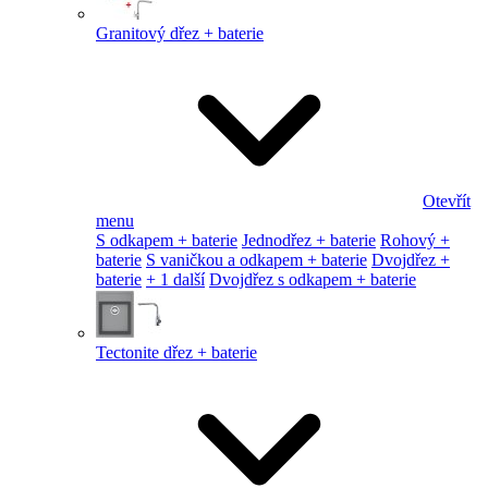
Granitový dřez + baterie
Otevřít
menu
S odkapem + baterie
Jednodřez + baterie
Rohový +
baterie
S vaničkou a odkapem + baterie
Dvojdřez +
baterie
+ 1 další
Dvojdřez s odkapem + baterie
Tectonite dřez + baterie