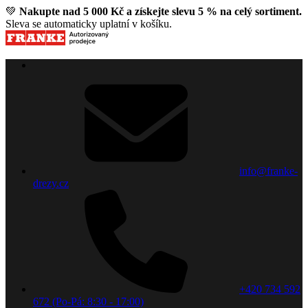
💚
Nakupte nad 5 000 Kč a získejte slevu 5 % na celý sortiment.
Sleva se automaticky uplatní v košíku.
info@franke-
drezy.cz
+420 734 592
672 (Po-Pá: 8:30 - 17:00)