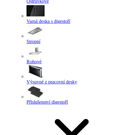
Ostrůvkové
Varná deska s digestoří
Stropní
Rohové
Výsuvné z pracovní desky
Příslušenství digestoří