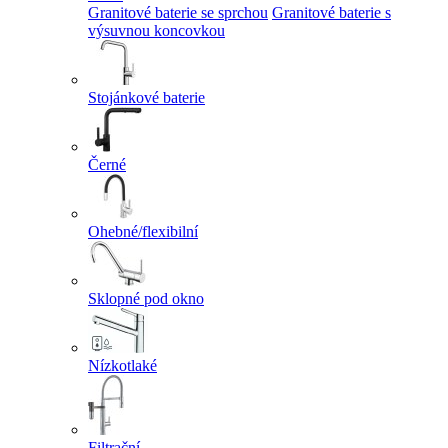
Granitové baterie se sprchou
Granitové baterie s
výsuvnou koncovkou
Stojánkové baterie
Černé
Ohebné/flexibilní
Sklopné pod okno
Nízkotlaké
Filtrační