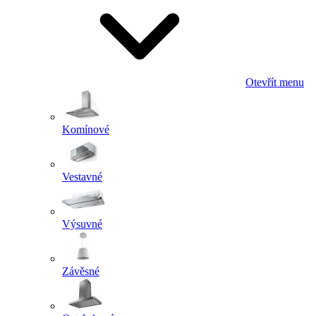
Otevřít menu
Komínové
Vestavné
Výsuvné
Závěsné