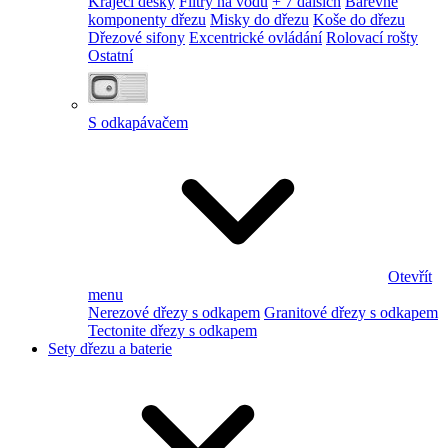
Krájecí desky
Filtry na vodu
+ 7 dalších
Barevné
komponenty dřezu
Misky do dřezu
Koše do dřezu
Dřezové sifony
Excentrické ovládání
Rolovací rošty
Ostatní
S odkapávačem
Otevřít
menu
Nerezové dřezy s odkapem
Granitové dřezy s odkapem
Tectonite dřezy s odkapem
Sety dřezu a baterie