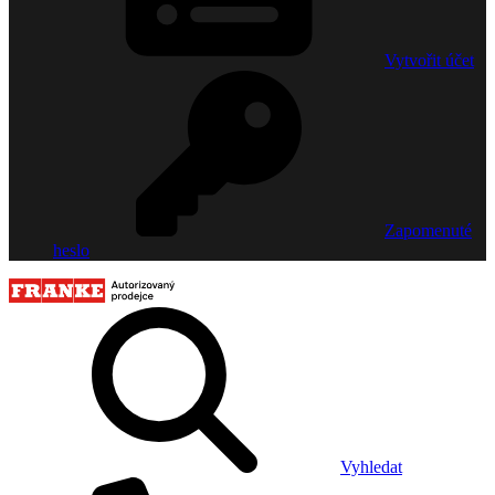
Vytvořit účet
Zapomenuté
heslo
Vyhledat