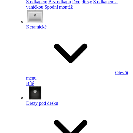
S odkapem
Bez odkapu
Dvojdřezy
S odkapem a
vaničkou
Spodní montáž
Keramické
Otevřít
menu
Bílé
Dřezy pod desku