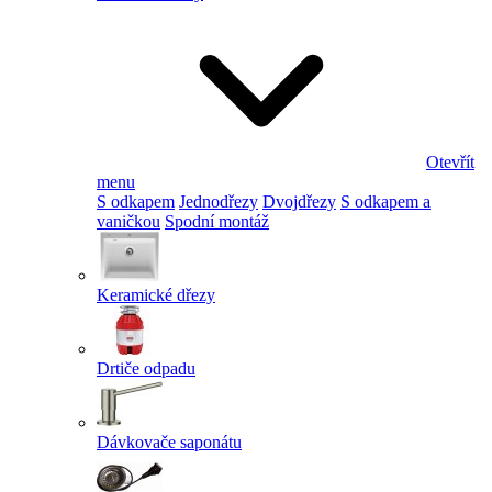
Otevřít
menu
S odkapem
Jednodřezy
Dvojdřezy
S odkapem a
vaničkou
Spodní montáž
Keramické dřezy
Drtiče odpadu
Dávkovače saponátu