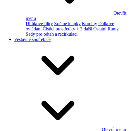
Otevřít
menu
Uhlíkové filtry
Zpětné klapky
Komíny
Dálkové
ovládání
Čistící prostředky
+ 3 další
Ostatní
Rámy
Sady pro odtah a recirkulaci
Vestavné spotřebiče
Otevřít menu