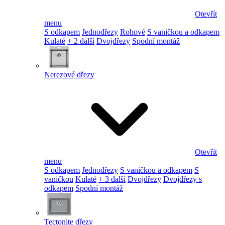
Otevřít
menu
S odkapem
Jednodřezy
Rohové
S vaničkou a odkapem
Kulaté
+ 2 další
Dvojdřezy
Spodní montáž
Nerezové dřezy
Otevřít
menu
S odkapem
Jednodřezy
S vaničkou a odkapem
S
vaničkou
Kulaté
+ 3 další
Dvojdřezy
Dvojdřezy s
odkapem
Spodní montáž
Tectonite dřezy