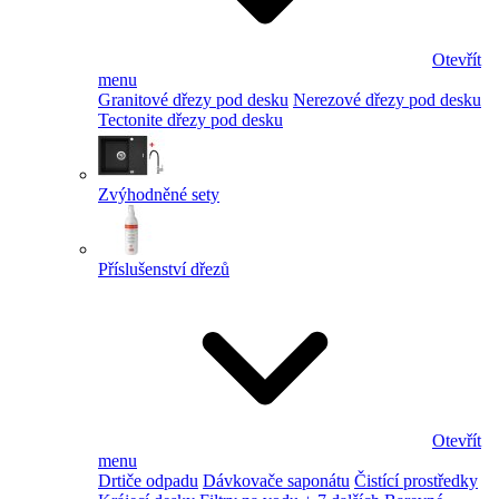
Otevřít
menu
Granitové dřezy pod desku
Nerezové dřezy pod desku
Tectonite dřezy pod desku
Zvýhodněné sety
Příslušenství dřezů
Otevřít
menu
Drtiče odpadu
Dávkovače saponátu
Čistící prostředky