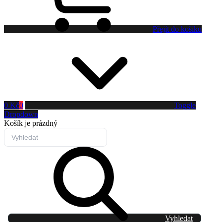
Přejít do košíku
0 Kč
0
Toggle
Dropdown
Košík
je prázdný
Vyhledat