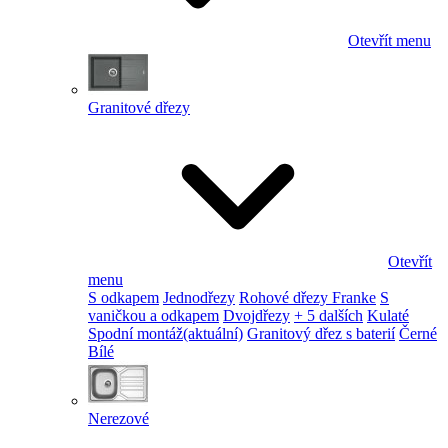
Otevřít menu
Granitové dřezy
Otevřít
menu
S odkapem
Jednodřezy
Rohové dřezy Franke
S
vaničkou a odkapem
Dvojdřezy
+ 5 dalších
Kulaté
Spodní montáž
(aktuální)
Granitový dřez s baterií
Černé
Bílé
Nerezové