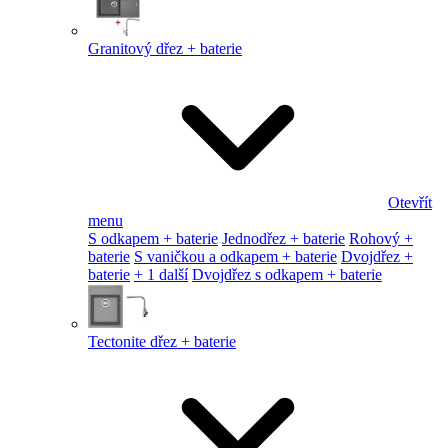
Granitový dřez + baterie
Otevřít
menu
S odkapem + baterie
Jednodřez + baterie
Rohový +
baterie
S vaničkou a odkapem + baterie
Dvojdřez +
baterie
+ 1 další
Dvojdřez s odkapem + baterie
Tectonite dřez + baterie