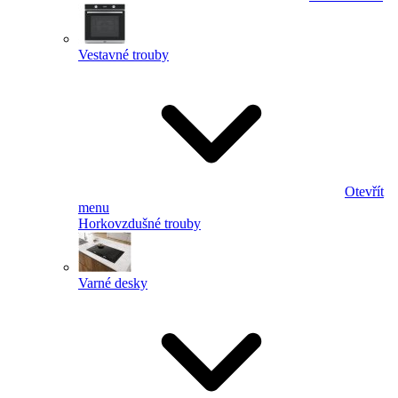
Vestavné trouby
Otevřít
menu
Horkovzdušné trouby
Varné desky