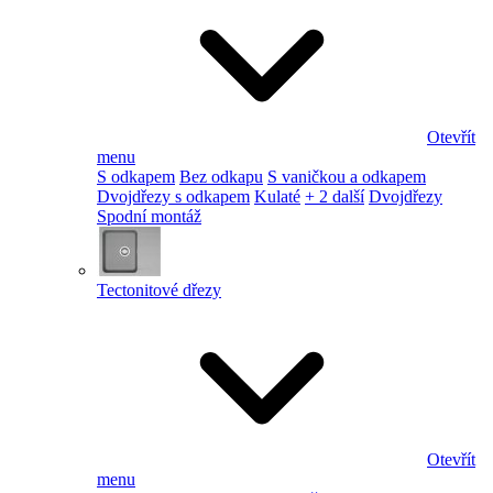
Otevřít
menu
S odkapem
Bez odkapu
S vaničkou a odkapem
Dvojdřezy s odkapem
Kulaté
+ 2 další
Dvojdřezy
Spodní montáž
Tectonitové dřezy
Otevřít
menu