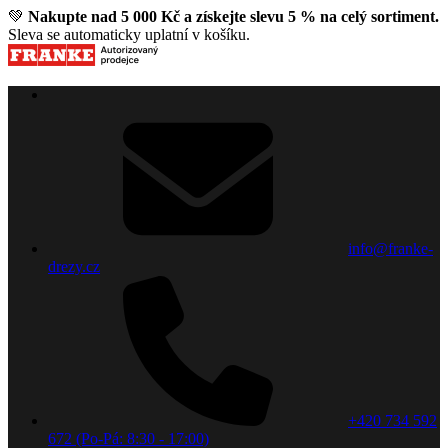
💚
Nakupte nad 5 000 Kč a získejte slevu 5 % na celý sortiment.
Sleva se automaticky uplatní v košíku.
info@franke-
drezy.cz
+420 734 592
672 (Po-Pá: 8:30 - 17:00)