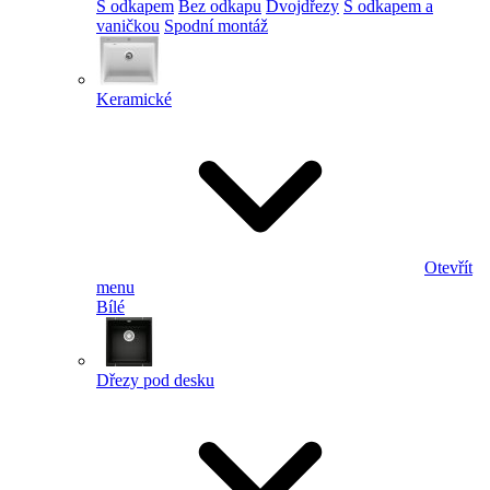
S odkapem
Bez odkapu
Dvojdřezy
S odkapem a
vaničkou
Spodní montáž
Keramické
Otevřít
menu
Bílé
Dřezy pod desku