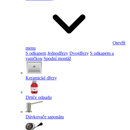
Otevřít
menu
S odkapem
Jednodřezy
Dvojdřezy
S odkapem a
vaničkou
Spodní montáž
Keramické dřezy
Drtiče odpadu
Dávkovače saponátu