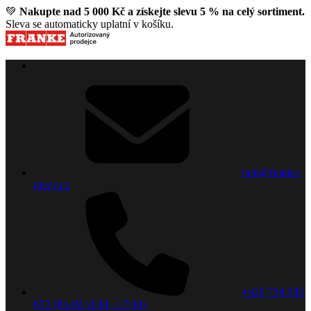
💚
Nakupte nad 5 000 Kč a získejte slevu 5 % na celý sortiment.
Sleva se automaticky uplatní v košíku.
info@franke-
drezy.cz
+420 734 592
672 (Po-Pá: 8:30 - 17:00)