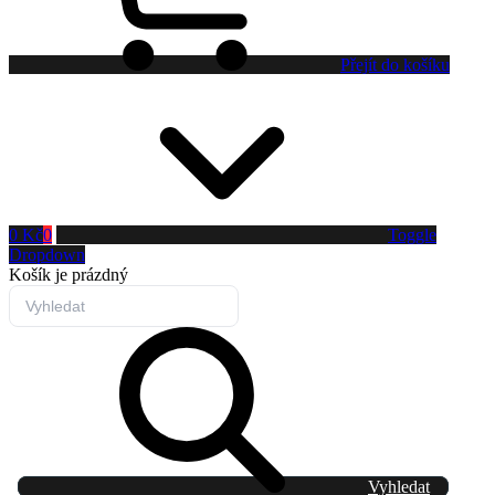
Přejít do košíku
0 Kč
0
Toggle
Dropdown
Košík
je prázdný
Vyhledat