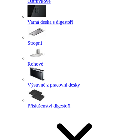
Ostrůvkové
Varná deska s digestoří
Stropní
Rohové
Výsuvné z pracovní desky
Příslušenství digestoří