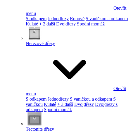
Otevřít
menu
S odkapem
Jednodřezy
Rohové
S vaničkou a odkapem
Kulaté
+ 2 další
Dvojdřezy
Spodní montáž
Nerezové dřezy
Otevřít
menu
S odkapem
Jednodřezy
S vaničkou a odkapem
S
vaničkou
Kulaté
+ 3 další
Dvojdřezy
Dvojdřezy s
odkapem
Spodní montáž
Tectonite dřezy