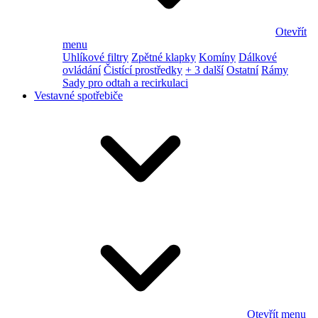
Otevřít
menu
Uhlíkové filtry
Zpětné klapky
Komíny
Dálkové
ovládání
Čistící prostředky
+ 3 další
Ostatní
Rámy
Sady pro odtah a recirkulaci
Vestavné spotřebiče
Otevřít menu