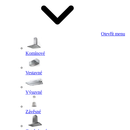
Otevřít menu
Komínové
Vestavné
Výsuvné
Závěsné