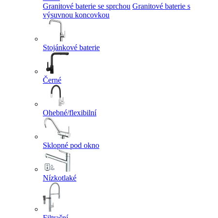
Granitové baterie se sprchou
Granitové baterie s
výsuvnou koncovkou
Stojánkové baterie
Černé
Ohebné/flexibilní
Sklopné pod okno
Nízkotlaké
Filtrační