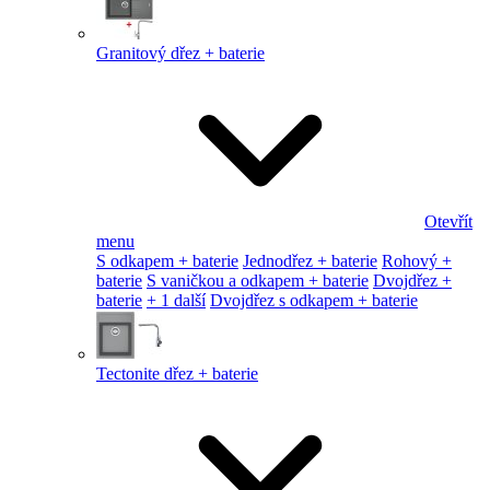
Granitový dřez + baterie
Otevřít
menu
S odkapem + baterie
Jednodřez + baterie
Rohový +
baterie
S vaničkou a odkapem + baterie
Dvojdřez +
baterie
+ 1 další
Dvojdřez s odkapem + baterie
Tectonite dřez + baterie