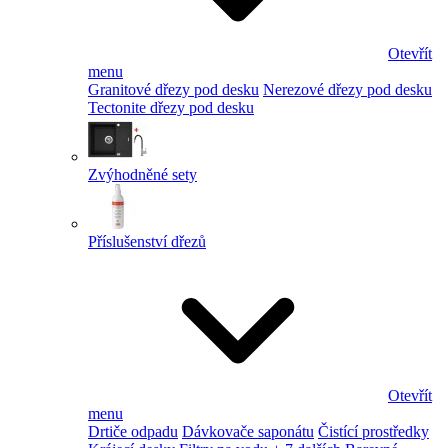
Otevřít
menu
Granitové dřezy pod desku
Nerezové dřezy pod desku
Tectonite dřezy pod desku
Zvýhodněné sety
Příslušenství dřezů
Otevřít
menu
Drtiče odpadu
Dávkovače saponátu
Čistící prostředky