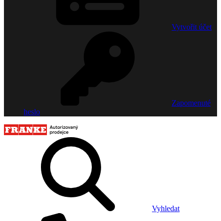
Vytvořit účet
Zapomenuté
heslo
Vyhledat