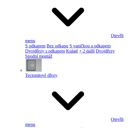
Otevřít
menu
S odkapem
Bez odkapu
S vaničkou a odkapem
Dvojdřezy s odkapem
Kulaté
+ 2 další
Dvojdřezy
Spodní montáž
Tectonitové dřezy
Otevřít
menu