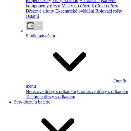
Krájecí desky
Filtry na vodu
+ 7 dalších
Barevné
komponenty dřezu
Misky do dřezu
Koše do dřezu
Dřezové sifony
Excentrické ovládání
Rolovací rošty
Ostatní
S odkapávačem
Otevřít
menu
Nerezové dřezy s odkapem
Granitové dřezy s odkapem
Tectonite dřezy s odkapem
Sety dřezu a baterie