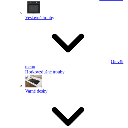
Vestavné trouby
Otevřít
menu
Horkovzdušné trouby
Varné desky