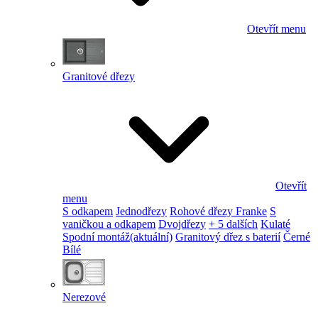
Otevřít menu
Granitové dřezy
Otevřít
menu
S odkapem
Jednodřezy
Rohové dřezy Franke
S
vaničkou a odkapem
Dvojdřezy
+ 5 dalších
Kulaté
Spodní montáž
(aktuální)
Granitový dřez s baterií
Černé
Bílé
Nerezové